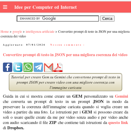
≡
Idee per Computer ed Internet
Home
google
intelligenza artificiale
Convertire prompt di testo in JSON per una migliora
coerenza dei video
Aggiornato:
07/01/2026
|
Nessun commento :
Convertire prompt di testo in JSON per una migliora coerenza dei video
Tutorial per creare Gem su Gemini che convertono prompt di testo in
prompt JSON per creare video con una migliore coerenza con
l'immagine caricata
GEM
Gemini
Guida in cui si mostra come creare un
personalizzato su
JSON
che converta un prompt di testo in un prompt
in modo da
preservare la coerenza dell'immagine caricata quando si voglia creare un
GEM
video a partire da una foto. Le istruzioni per i
si possono creare da
soli o usare quelle create da me per video senza audio e per video anche
ZIP
questo link
con audio scaricando il file
che contiene tali istruzioni da
Dropbox.
di