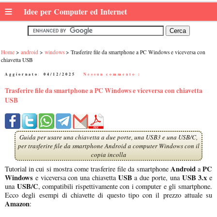
≡
Idee per Computer ed Internet
Home
android
windows
Trasferire file da smartphone a PC Windows e viceversa con
chiavetta USB
Aggiornato:
04/12/2025
|
Nessun commento :
Trasferire file da smartphone a PC Windows e viceversa con chiavetta
USB
Guida per usare una chiavetta a due porte, una USB3 e una USB/C,
per trasferire file da smartphone Android a computer Windows con il
copia incolla
Android
PC
Tutorial in cui si mostra come trasferire file da smartphone
a
Windows
USB
USB 3.x
e viceversa con una chiavetta
a due porte, una
e
USB/C
una
, compatibili rispettivamente con i computer e gli smartphone.
Ecco degli esempi di chiavette di questo tipo con il prezzo attuale su
Amazon
: