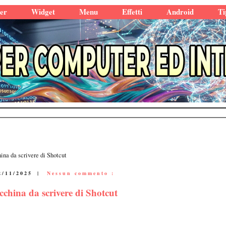
er
Widget
Menu
Effetti
Android
Ti
hina da scrivere di Shotcut
2/11/2025
|
Nessun commento :
acchina da scrivere di Shotcut