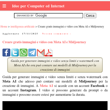
≡
Idee per Computer ed Internet
Home
intelligenza artificiale
Creare gratis immagini e video con Meta AI e Midjourney
Aggiornato:
17/11/2025
|
Nessun commento :
Creare gratis immagini e video con Meta AI e Midjourney
Guida per generare immagini e video senza limiti e watermark con
Meta AI che ora può contare sui modelli di Midjourney per la
creazione di immagini
Guida per generare immagini e video senza limiti e senza watermark con
Meta AI
Midjourney
che adesso può contare sui modelli di
per la
Meta AI
Facebook
creazione di immagini. A
si accede con un account
o
Instagram
un account
. I video si possono generare da prompt o da
immagini e possono essere estesi per aumentarne la durata.