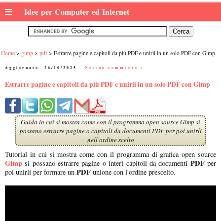
≡
Idee per Computer ed Internet
Home
gimp
pdf
Estrarre pagine e capitoli da più PDF e unirli in un solo PDF con Gimp
Aggiornato:
26/10/2025
|
Nessun commento :
Estrarre pagine e capitoli da più PDF e unirli in un solo PDF con Gimp
Guida in cui si mostra come con il programma open source Gimp si
possano estrarre pagine o capitoli da documenti PDF per poi unirli
nell'ordine scelto
Tutorial in cui si mostra come con il programma di grafica open source
Gimp
PDF
si possano estrarre pagine o interi capitoli da documenti
per
PDF
poi unirli per formare un
unione con l'ordine prescelto.