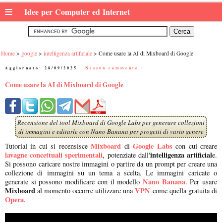
≡
Idee per Computer ed Internet
Home
google
intelligenza artificiale
Come usare la AI di Mixboard di Google
Aggiornato:
28/09/2025
|
Nessun commento :
Come usare la AI di Mixboard di Google
Recensione del tool Mixboard di Google Labs per generare collezioni
di immagini e editarle con Nano Banana per progetti di vario genere
Mixboard
Google Labs
Tutorial in cui si recensisce
di
con cui creare
lavagne concettuali sperimentali
intelligenza artificial
, potenziate dall'
e.
Si possono caricare nostre immagini o partire da un prompt per creare una
collezione di immagini su un tema a scelta. Le immagini caricate o
Nano Banana
generate si possono modificare con il modello
. Per usare
Mixboard
VPN
al momento occorre utilizzare una
come quella gratuita di
Opera
.