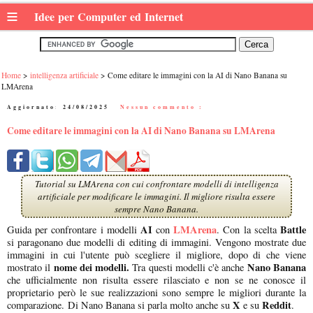
≡
Idee per Computer ed Internet
Home
intelligenza artificiale
Come editare le immagini con la AI di Nano Banana su
LMArena
Aggiornato:
24/08/2025
|
Nessun commento :
Come editare le immagini con la AI di Nano Banana su LMArena
Tutorial su LMArena con cui confrontare modelli di intelligenza
artificiale per modificare le immagini. Il migliore risulta essere
sempre Nano Banana.
AI
LMArena
Battle
Guida per confrontare i modelli
con
. Con la scelta
si paragonano due modelli di editing di immagini. Vengono mostrate due
immagini in cui l'utente può scegliere il migliore, dopo di che viene
nome dei modelli.
Nano Banana
mostrato il
Tra questi modelli c'è anche
che ufficialmente non risulta essere rilasciato e non se ne conosce il
proprietario però le sue realizzazioni sono sempre le migliori durante la
X
Reddit
comparazione. Di Nano Banana si parla molto anche su
e su
.