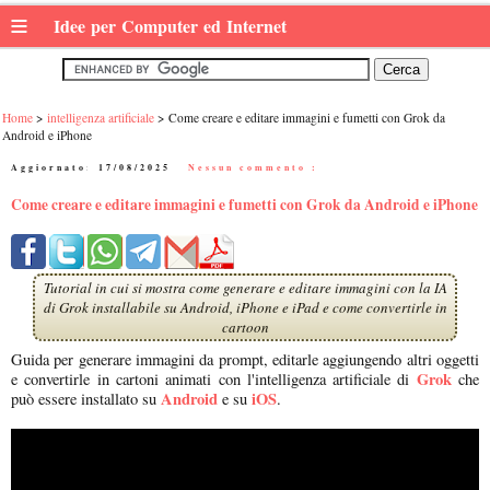
≡
Idee per Computer ed Internet
Home
intelligenza artificiale
Come creare e editare immagini e fumetti con Grok da
Android e iPhone
Aggiornato:
17/08/2025
|
Nessun commento :
Come creare e editare immagini e fumetti con Grok da Android e iPhone
Tutorial in cui si mostra come generare e editare immagini con la IA
di Grok installabile su Android, iPhone e iPad e come convertirle in
cartoon
Guida per generare immagini da prompt, editarle aggiungendo altri oggetti
Grok
e convertirle in cartoni animati con l'intelligenza artificiale di
che
Android
iOS
può essere installato su
e su
.