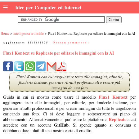
≡
Idee per Computer ed Internet
Home
intelligenza artificiale
Flux1 Kontext su Replicate per editare le immagini con la AI
Aggiornato:
15/06/2025
|
Nessun commento :
Flux1 Kontext su Replicate per editare le immagini con la AI
Flux1 Kontext con cui aggiungere testo alle immagini, editarle,
fonderle insieme, generare ritratti professionali e creare più
immagini da una foto
Flux1 Kontext
Guida in cui si mostra come usare il modello
per
aggiungere testo alle immagini, per editarle, per fonderle insieme, per
generare ritratti professionali e per creare immagini da tutte le angolazioni
caricando una foto. Ci si deve loggare e sottoscrivere un piano di
Replicate
abbonamento. Alternativamente si può usare la piattaforma
a cui
GitHub
accedere con un account
. Si spende quanto si consuma e
dobbiamo dare i dati di una nostra carta di credito.