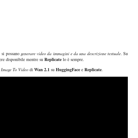
1
si possano
generare video da immagini e da una descrizione testuale
. Su
Replicate
sere disponibile mentre su
lo è sempre.
Wan 2.1
HuggingFace
Replicate
l
Image To Video
di
su
e
.