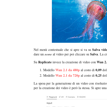
Salva vid
Nel menù contestuale che si apre si va su
Salva
dare un
nome
al video per poi cliccare su
. La c
Replicate
Wan 2.
Su
invece la creazione di video con
Wan 2.1 da 480p
0,09
Modello
al costo di
doll
Wan 2.1 da 720p
0,25
Modello
al costo di
doll
La spesa per la generazione di un video con risoluzi
per la creazione dei video è però la stessa. Si apre una