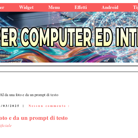
er
Widget
Menu
Effetti
Android
Ti
I da una foto e da un prompt di testo
2/03/2025
|
Nessun commento :
oto e da un prompt di testo
ificiale