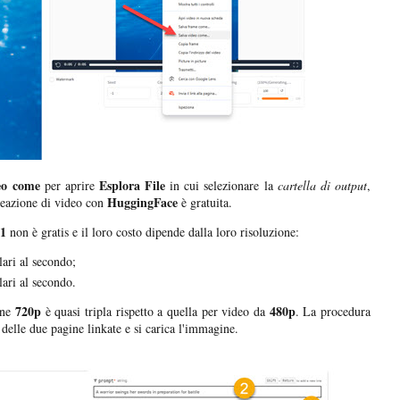
eo come
Esplora File
per aprire
in cui selezionare la
cartella di output
,
HuggingFace
reazione di video con
è gratuita.
1
non è gratis e il loro costo dipende dalla loro risoluzione:
ari al secondo;
ari al secondo.
720p
480p
one
è quasi tripla rispetto a quella per video da
. La procedura
 delle due pagine linkate e si carica l'immagine.