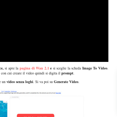
e,
pagina di Wan 2.1
e
Image To Video
si apre la
si sceglie la scheda
.
prompt
con cui creare il video quindi si digita il
.
video senza loghi
Generate Video
e un
. Si va poi su
.