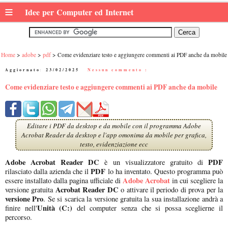
≡
Idee per Computer ed Internet
Home
adobe
pdf
Come evidenziare testo e aggiungere commenti ai PDF anche da mobile
Aggiornato:
23/02/2025
|
Nessun commento :
Come evidenziare testo e aggiungere commenti ai PDF anche da mobile
Editare i PDF da desktop e da mobile con il programma Adobe
Acrobat Reader da desktop e l'app omonima da mobile per grafica,
testo, evidenziazione ecc
Adobe Acrobat Reader DC
PDF
è un visualizzatore gratuito di
PDF
rilasciato dalla azienda che il
lo ha inventato. Questo programma può
Adobe Acrobat
essere installato dalla pagina ufficiale di
in cui scegliere la
Acrobat Reader DC
versione gratuita
o attivare il periodo di prova per la
versione Pro
. Se si scarica la versione gratuita la sua installazione andrà a
Unità (C:)
finire nell'
del computer senza che si possa sceglierne il
percorso.