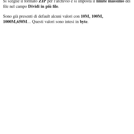
ZIP
limite massimo
Si sceglie il formato
per l'archivio e si imposta il
dei
Dividi in più file
file nel campo
.
10M, 100M,
Sono già presenti di default alcuni valori con
1000M,650M
byte
... Questi valori sono intesi in
.