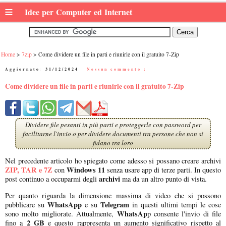
≡
Idee per Computer ed Internet
Home
7zip
Come dividere un file in parti e riunirle con il gratuito 7-Zip
Aggiornato:
31/12/2024
|
Nessun commento :
Come dividere un file in parti e riunirle con il gratuito 7-Zip
Dividere file pesanti in più parti e proteggerle con password per
facilitarne l'invio o per dividere documenti tra persone che non si
fidano tra loro
Nel precedente articolo ho spiegato come adesso si possano creare archivi
ZIP, TAR e 7Z
Windows 11
con
senza usare app di terze parti. In questo
archivi
post continuo a occuparmi degli
ma da un altro punto di vista.
Per quanto riguarda la dimensione massima di video che si possono
WhatsApp
Telegram
pubblicare su
e su
in questi ultimi tempi le cose
WhatsAp
sono molto migliorate. Attualmente,
p consente l'invio di file
2 GB
fino a
e questo rappresenta un aumento significativo rispetto al