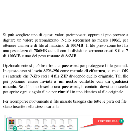
Si può scegliere uno di questi valori preimpostati oppure si può provare a
00M
digitare un valore personalizzato. Nello screenshot ho messo 1
, per
00MB
ottenere una serie di file al massimo di 1
. Il file preso come test ha
786MB
8 file
7
una pesantezza di
quindi con la divisione verranno creati
,
di 100MB
86MB
e uno del peso restante di
.
password
Opzionalmente si può inserire una
per proteggere i file generati.
AES-256
metodo di cifratura
OK
In questo caso si lascia
come
, si va su
7-Zip
4 file ZIP
e si attende che
crei i
dividendo quello originale. Tali file
inviati a un nostro contatto con un qualsiasi
poi potranno essere
metodo
password,
. Se abbiamo inserito una
il contatto dovrà conoscerla
riunirli
per aprire ogni singolo file e per
in uno identico al file originale.
Per ricomporre nuovamente il file iniziale bisogna che tutte le parti del file
siano inserite nella stessa cartella.