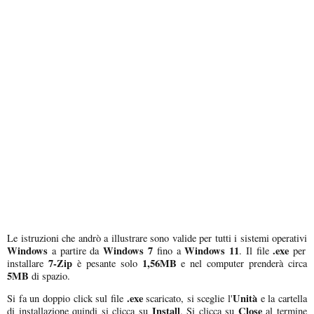
Le istruzioni che andrò a illustrare sono valide per tutti i sistemi operativi
Windows
Windows 7
Windows 11
.exe
a partire da
fino a
. Il file
per
7-Zip
1,56MB
installare
è pesante solo
e nel computer prenderà circa
5MB
di spazio.
.exe
Unità
Si fa un doppio click sul file
scaricato, si sceglie l'
e la cartella
Install
Close
di installazione quindi si clicca su
. Si clicca su
al termine