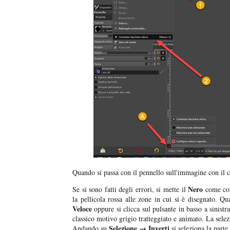
Quando si passa con il pennello sull'immagine con il c
Nero
Se si sono fatti degli errori, si mette il
come col
la pellicola rossa alle zone in cui si è disegnato. Q
Veloce
oppure si clicca sul pulsante in basso a sinistr
classico motivo grigio tratteggiato e animato. La selezi
Selezione → Inverti
Andando su
si seleziona la part