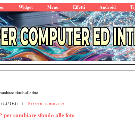
er
Widget
Menu
Effetti
Android
Ti
ambiare sfondo alle foto
7/12/2024
|
Nessun commento :
 per cambiare sfondo alle foto