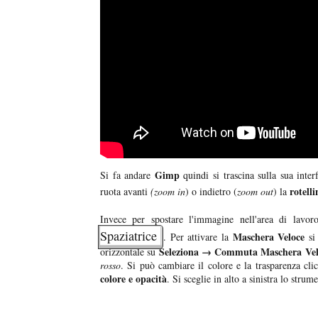
Gimp
Si fa andare
quindi si trascina sulla sua int
rotell
ruota avanti
(zoom in
) o indietro (
zoom out
) la
Invece per spostare l'immagine nell'area di lav
Spaziatrice
Maschera Veloce
. Per attivare la
si 
Seleziona → Commuta Maschera Vel
orizzontale su
rosso
. Si può cambiare il colore e la trasparenza cl
colore e opacità
. Si sceglie in alto a sinistra lo stru