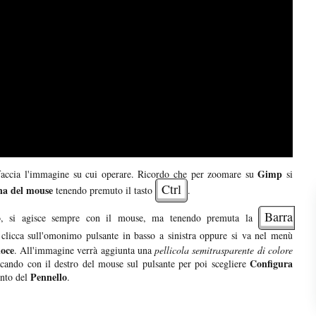
Gimp
erfaccia l'immagine su cui operare. Ricordo che per zoomare su
si
Ctrl
ina del mouse
tenendo premuto il tasto
.
Barra
oro, si agisce sempre con il mouse, ma tenendo premuta la
clicca sull'omonimo pulsante in basso a sinistra oppure si va nel menù
oce
. All'immagine verrà aggiunta una
pellicola semitrasparente di colore
Configura
iccando con il destro del mouse sul pulsante per poi scegliere
Pennello
mento del
.