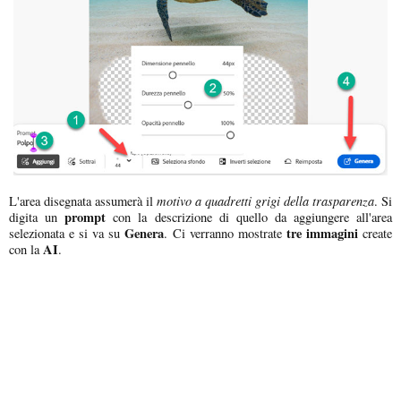
motivo a quadretti grigi della trasparenza
L'area disegnata assumerà il
. Si
prompt
digita un
con la descrizione di quello da aggiungere all'area
Genera
tre immagini
selezionata e si va su
. Ci verranno mostrate
create
AI
con la
.