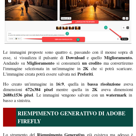
Le immagini proposte sono quattro e, passando con il mouse sopra di
Download
Miglioramento.
esse, si visualizza il pulsante di
e quello
Miglioramento
un credito
Andando su
si consumerà
ma convertiremo
2K
l'immagine selezionata in un'immagine in
che si potrà scaricare.
Preferiti
L'immagine creata potrà essere salvata nei
.
16:9
bassa risoluzione
Ho creato un'immagine in
, quella in
aveva
672x384 pixel
2K
dimensioni
mentre quella in
aveva dimensioni
2688x1536 pixel
watermark
. Le immagini vengono salvate con un
in
basso a sinistra.
RIEMPIMENTO GENERATIVO DI ADOBE
FIREFLY
Riempimento Generativo
Lo strumento del
già esisteva ma adesso è