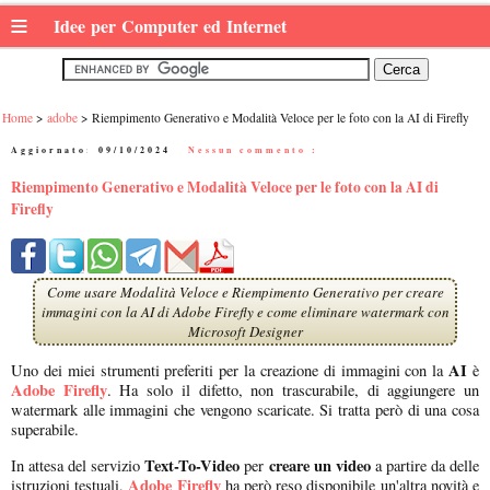
≡
Idee per Computer ed Internet
Home
adobe
Riempimento Generativo e Modalità Veloce per le foto con la AI di Firefly
Aggiornato:
09/10/2024
|
Nessun commento :
Riempimento Generativo e Modalità Veloce per le foto con la AI di
Firefly
Come usare Modalità Veloce e Riempimento Generativo per creare
immagini con la AI di Adobe Firefly e come eliminare watermark con
Microsoft Designer
AI
Uno dei miei strumenti preferiti per la creazione di immagini con la
è
Adobe Firefly
. Ha solo il difetto, non trascurabile, di aggiungere un
watermark alle immagini che vengono scaricate. Si tratta però di una cosa
superabile.
Text-To-Video
creare un video
In attesa del servizio
per
a partire da delle
Adobe Firefly
istruzioni testuali,
ha però reso disponibile un'altra novità e