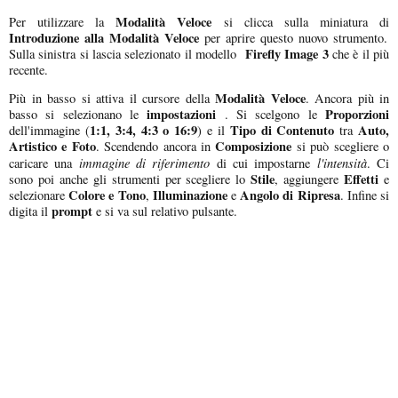
Modalità Veloce
Per utilizzare la
si clicca sulla miniatura di
Introduzione alla Modalità Veloce
per aprire questo nuovo strumento.
Firefly Image 3
Sulla sinistra si lascia selezionato il modello
che è il più
recente.
Modalità Veloce
Più in basso si attiva il cursore della
. Ancora più in
impostazioni
Proporzioni
basso si selezionano le
. Si scelgono le
1:1, 3:4, 4:3 o 16:9
Tipo di Contenuto
Auto,
dell'immagine (
) e il
tra
Artistico e Foto
Composizione
. Scendendo ancora in
si può scegliere o
immagine di riferimento
l'intensità
caricare una
di cui impostarne
. Ci
Stile
Effetti
sono poi anche gli strumenti per scegliere lo
, aggiungere
e
Colore e Tono
Illuminazione
Angolo di Ripresa
selezionare
,
e
. Infine si
prompt
digita il
e si va sul relativo pulsante.