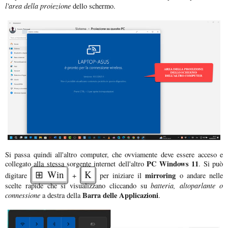
l'area della proiezione
dello schermo.
Si passa quindi all'altro computer, che ovviamente deve essere acceso e
PC Windows 11
collegato alla stessa sorgente internet dell'altro
. Si può
⊞ Win
K
mirroring
digitare
+
per iniziare il
o andare nelle
batteria, altoparlante o
scelte rapide che si visualizzano cliccando su
connessione
Barra delle Applicazioni
a destra della
.