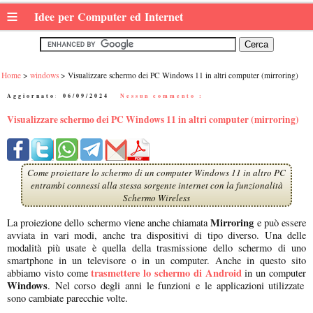
≡
Idee per Computer ed Internet
Home
windows
Visualizzare schermo dei PC Windows 11 in altri computer (mirroring)
Aggiornato:
06/09/2024
|
Nessun commento :
Visualizzare schermo dei PC Windows 11 in altri computer (mirroring)
Come proiettare lo schermo di un computer Windows 11 in altro PC
entrambi connessi alla stessa sorgente internet con la funzionalità
Schermo Wireless
Mirroring
La proiezione dello schermo viene anche chiamata
e può essere
avviata in vari modi, anche tra dispositivi di tipo diverso. Una delle
modalità più usate è quella della trasmissione dello schermo di uno
smartphone in un televisore o in un computer. Anche in questo sito
trasmettere lo schermo di Android
abbiamo visto come
in un computer
Windows
. Nel corso degli anni le funzioni e le applicazioni utilizzate
sono cambiate parecchie volte.