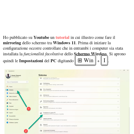
Youtube
tutorial
Ho pubblicato su
un
in cui illustro come fare il
mirroring
Windows 11
dello schermo tra
. Prima di iniziare la
configurazione occorre controllare che in entrambi i computer sia stata
funzionalità facoltativa
Schermo Wireless
installata la
dello
. Si aprono
⊞ Win
I
Impostazioni
PC
quindi le
del
digitando
+
.