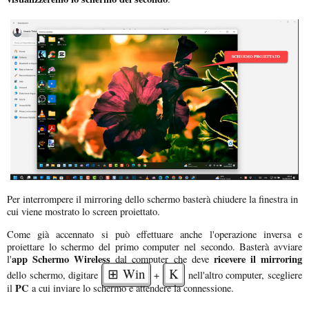
Per interrompere il mirroring dello schermo basterà chiudere la finestra in
cui viene mostrato lo screen proiettato.
Come già accennato si può effettuare anche l'operazione inversa e
proiettare lo schermo del primo computer nel secondo. Basterà avviare
app
Schermo Wireless
ricevere il mirroring
l'
dal computer che deve
⊞ Win
K
dello schermo, digitare
+
nell'altro computer, scegliere
PC
il
a cui inviare lo schermo e attendere la connessione.