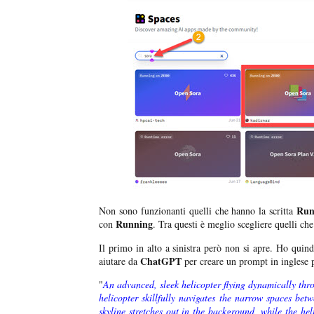
Run
Non sono funzionanti quelli che hanno la scritta
Running
con
. Tra questi è meglio scegliere quelli c
Il primo in alto a sinistra però non si apre. Ho qui
ChatGPT
aiutare da
per creare un prompt in inglese p
"
An advanced, sleek helicopter flying dynamically thr
helicopter skillfully navigates the narrow spaces betw
skyline stretches out in the background, while the hel