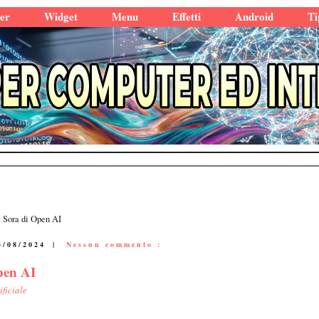
er
Widget
Menu
Effetti
Android
Ti
i Sora di Open AI
3/08/2024
|
Nessun commento :
pen AI
ificiale