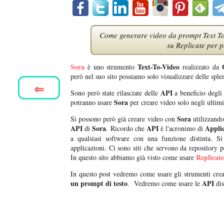
Come generare video da prompt Text To 
su Replicate per p
Sora
Text-To-Video
è uno strumento
realizzato da
però nel suo sito possiamo solo visualizzare delle sple
⇐
API
Sono però state rilasciate delle
a beneficio degli 
Sora
potranno usare
per creare video solo negli ultim
Sora
Si possono però già creare video con
utilizzando
API
Sora
API
Applic
di
. Ricordo che
è l'acronimo di
a qualsiasi software con una funzione distinta. Si
applicazioni. Ci sono siti che servono da repository p
Replicate
In questo sito abbiamo già visto come usare
In questo post vedremo come usare gli strumenti creat
un prompt di testo
API
. Vedremo come usare le
dis