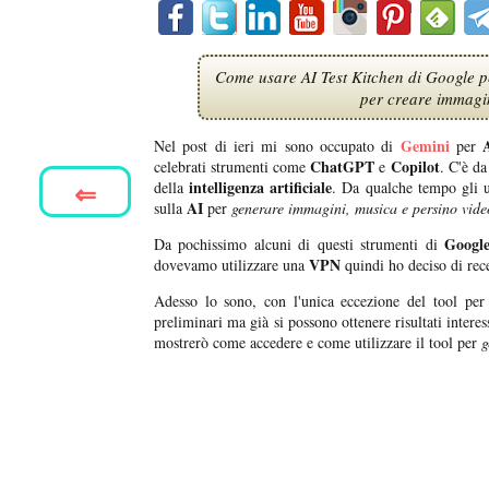
Come usare AI Test Kitchen di Google p
per creare immagin
Gemini
Nel post di ieri mi sono occupato di
per
ChatGPT
Copilot
celebrati strumenti come
e
. C'è da
⇐
intelligenza artificiale
della
. Da qualche tempo gli u
AI
sulla
per
generare immagini, musica e persino vid
Googl
Da pochissimo alcuni di questi strumenti di
VPN
dovevamo utilizzare una
quindi ho deciso di rece
Adesso lo sono, con l'unica eccezione del tool per 
preliminari ma già si possono ottenere risultati intere
mostrerò come accedere e come utilizzare il tool per
g