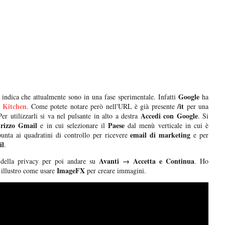
Google
 indica che attualmente sono in una fase sperimentale. Infatti
ha
t Kitchen
/it
. Come potete notare però nell'URL è già presente
per una
Accedi con Google
Per utilizzarli si va nel pulsante in alto a destra
. Si
rizzo Gmail
Paese
e in cui selezionare il
dal menù verticale in cui è
email di marketing
unta ai quadratini di controllo per ricevere
e per
il
.
Avanti → Accetta e Continua
 della privacy per poi andare su
. Ho
ImageFX
i illustro come usare
per creare immagini.