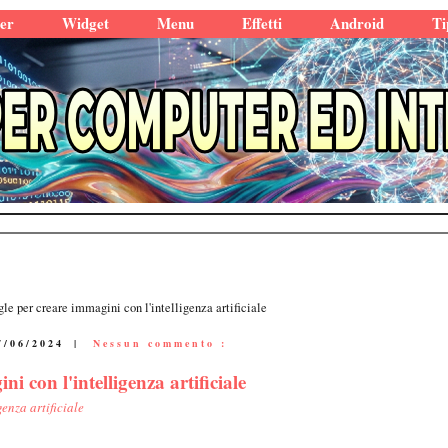
er
Widget
Menu
Effetti
Android
Ti
e per creare immagini con l'intelligenza artificiale
7/06/2024
|
Nessun commento :
 con l'intelligenza artificiale
genza artificiale