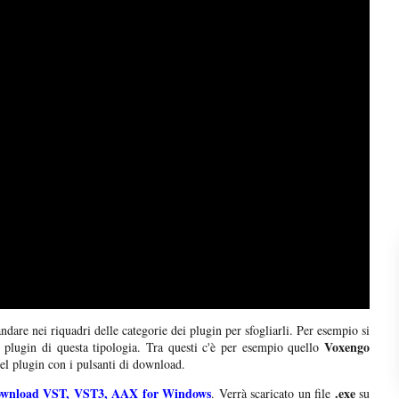
ndare nei riquadri delle categorie dei plugin per sfogliarli. Per esempio si
Voxengo
i plugin di questa tipologia. Tra questi c'è per esempio quello
 del plugin con i pulsanti di download.
wnload VST, VST3, AAX for Windows
.exe
. Verrà scaricato un file
su