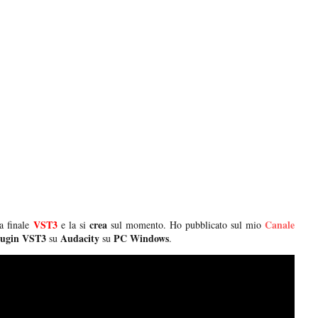
VST3
crea
Canale
la finale
e la si
sul momento. Ho pubblicato sul mio
lugin VST3
Audacity
PC Windows
su
su
.