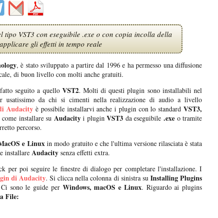
l tipo VST3 con eseguibile .exe o con copia incolla della
applicare gli effetti in tempo reale
nology
, è stato sviluppato a partire dal 1996 e ha permesso una diffusione
ale, di buon livello con molti anche gratuiti.
VST2
atto seguito a quello
. Molti di questi plugin sono installabili nel
r usatissimo da chi si cimenti nella realizzazione di audio a livello
 di Audacity
VST3,
è possibile installarvi anche i plugin con lo standard
Audacity
VST3
.exe
 come installare su
i plugin
da eseguibile
o tramite
orretto percorso.
MacOS e Linux
in modo gratuito e che l'ultima versione rilasciata è stata
Audacity
e installare
senza effetti extra.
k per poi seguire le finestre di dialogo per completare l'installazione. I
gin di Audacity
Installing Plugins
. Si clicca nella colonna di sinistra su
Windows, macOS e Linux
e. Ci sono le guide per
. Riguardo ai plugins
a File: