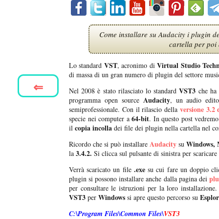
Come installare su Audacity i plugin de
cartella per poi 
VST
Virtual Studio Tech
Lo standard
, acronimo di
di massa di un gran numero di plugin del settore music
⇐
VST3
Nel 2008 è stato rilasciato lo standard
che ha f
Audacity
programma open source
, un audio edito
versione 3.2
semiprofessionale. Con il rilascio della
64-bit
specie nei computer a
. In questo post vedremo
copia incolla
il
dei file dei plugin nella cartella nel c
Audacity
Windows, 
Ricordo che si può installare
su
3.4.2.
la
Si clicca sul pulsante di sinistra per scaricare 
.exe
Verrà scaricato un file
su cui fare un doppio clic
plu
plugin si possono installare anche dalla pagina dei
per consultare le istruzioni per la loro installazion
VST3
Windows
Esplor
per
si apre questo percorso su
C:\Program Files\Common Files\
VST3