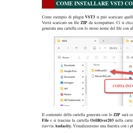
COME INSTALLARE VST3 CO
VST3
Come esempio di plugin
si può scaricare que
ZIP
Verrà scaricato un file
da scompattare. Ci si clicc
generata una cartella con lo stesso nome del file con al
ZIP
Il contenuto della cartella generata con lo
sarà cos
File
OrilRiver203
e si trascina la cartella
nella carte
Audacity.
riavvia
Visualizzeremo una finestra con i p