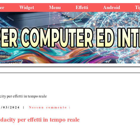
er
Widget
Menu
Effetti
Android
Ti
ity per effetti in tempo reale
1/03/2024
|
Nessun commento :
acity per effetti in tempo reale