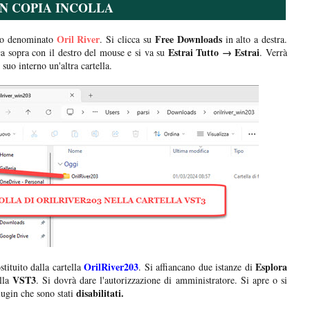
N COPIA INCOLLA
Oril River
Free Downloads
llo denominato
. Si clicca su
in alto a destra.
Estrai Tutto → Estrai
a sopra con il destro del mouse e si va su
. Verrà
 suo interno un'altra cartella.
OrilRiver203
Esplora
tituito dalla cartella
. Si affiancano due istanze di
VST3
lla
. Si dovrà dare l'autorizzazione di amministratore. Si apre o si
disabilitati.
lugin che sono stati