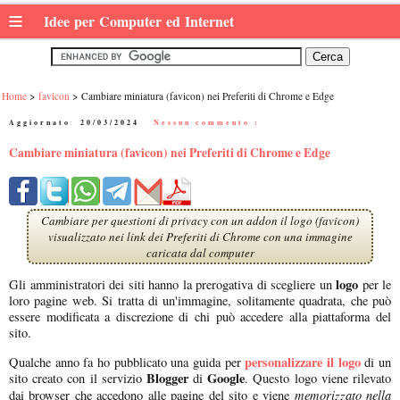
≡
Idee per Computer ed Internet
Home
favicon
Cambiare miniatura (favicon) nei Preferiti di Chrome e Edge
Aggiornato:
20/03/2024
|
Nessun commento :
Cambiare miniatura (favicon) nei Preferiti di Chrome e Edge
Cambiare per questioni di privacy con un addon il logo (favicon)
visualizzato nei link dei Preferiti di Chrome con una immagine
caricata dal computer
logo
Gli amministratori dei siti hanno la prerogativa di scegliere un
per le
loro pagine web. Si tratta di un'immagine, solitamente quadrata, che può
essere modificata a discrezione di chi può accedere alla piattaforma del
sito.
personalizzare il logo
Qualche anno fa ho pubblicato una guida per
di un
Blogger
Google
sito creato con il servizio
di
. Questo logo viene rilevato
memorizzato nella
dai browser che accedono alle pagine del sito e viene