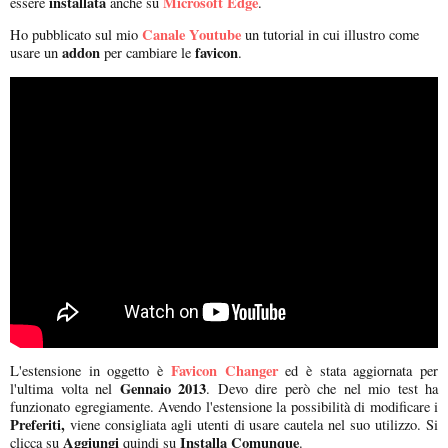
installata
Microsoft Edge
essere
anche su
.
Canale Youtube
Ho pubblicato sul mio
un tutorial in cui illustro come
addon
favicon
usare un
per cambiare le
.
Favicon Changer
L'estensione in oggetto è
ed è stata aggiornata per
Gennaio 2013
l'ultima volta nel
. Devo dire però che nel mio test ha
funzionato egregiamente. Avendo l'estensione la possibilità di modificare i
Preferiti,
viene consigliata agli utenti di usare cautela nel suo utilizzo. Si
Aggiungi
Installa Comunque
clicca su
quindi su
.