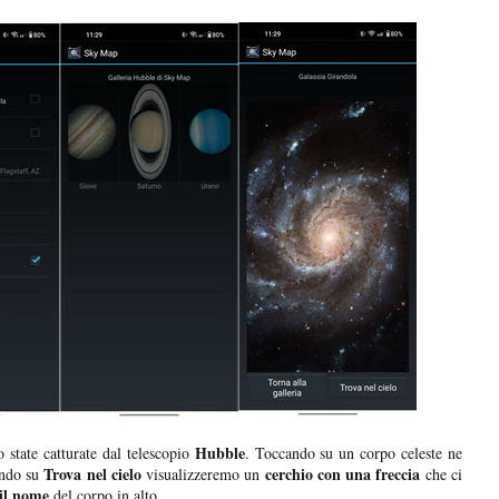
Hubble
o state catturate dal telescopio
. Toccando su un corpo celeste ne
Trova nel cielo
cerchio con una freccia
ando su
visualizzeremo un
che ci
il nome
del corpo in alto.