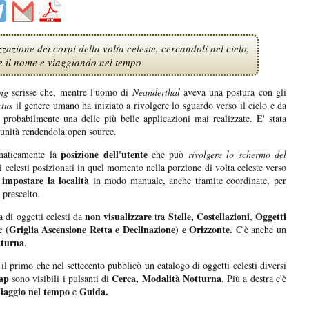
azione dei corpi della volta celeste, cercandoli nel cielo,
e il nome e viaggiando nel tempo
ng
scrisse che, mentre l'uomo di
Neanderthal
aveva una postura con gli
tus
il genere umano ha iniziato a rivolgere lo sguardo verso il cielo e da
probabilmente una delle più belle applicazioni mai realizzate. E' stata
munità rendendola open source.
posizione dell'utente
maticamente la
che può
rivolgere lo schermo del
pi celesti posizionati in quel momento nella porzione di volta celeste verso
impostare la località
i
in modo manuale, anche tramite coordinate, per
 prescelto.
non visualizzare
Stelle, Costellazioni
Oggetti
 di oggetti celesti da
tra
,
 (Griglia Ascensione Retta e Declinazione) e Orizzonte.
C'è anche un
tturna
.
il primo che nel settecento pubblicò un catalogo di oggetti celesti diversi
ap
Cerca, Modalità Notturna
sono visibili i pulsanti di
. Più a destra c'è
Viaggio nel tempo
Guida.
e