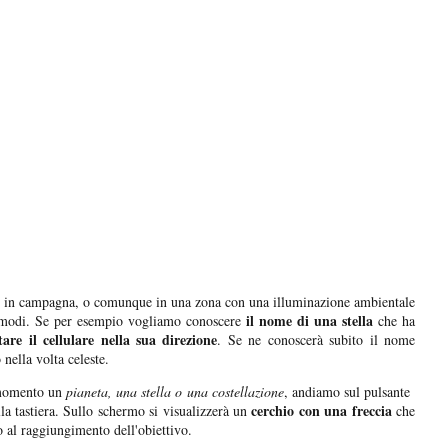
amo in campagna, o comunque in una zona con una illuminazione ambientale
il nome di una stella
modi. Se per esempio vogliamo conoscere
che ha
are il cellulare nella sua direzione
. Se ne conoscerà subito il nome
 nella volta celeste.
 momento un
pianeta, una stella o una costellazione
, andiamo sul pulsante
cerchio con una freccia
la tastiera. Sullo schermo si visualizzerà un
che
no al raggiungimento dell'obiettivo.