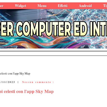
er
Widget
Menu
Effetti
Android
Ti
celesti con l'app Sky Map
2/11/2023
|
Nessun commento :
rpi celesti con l'app Sky Map