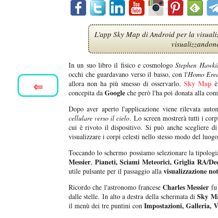
L'app Sky Map di Android per la visualizz
visualizzandon
In un suo libro il fisico e cosmologo
Stephen Hawki
occhi che guardavano verso il basso, con l'
Homo Erec
⇐
Sky Map
allora non ha più smesso di osservarlo.
è 
Google
concepita da
che però l'ha poi donata alla co
Dopo aver aperto l'applicazione viene rilevata auto
cellulare verso il cielo
. Lo screen mostrerà tutti i cor
cui è rivoto il dispositivo. Si può anche scegliere d
visualizzare i corpi celesti nello stesso modo del luogo
Toccando lo schermo possiamo selezionare la tipologia
Messier
Pianeti, Sciami Meteorici, Griglia RA/Dec
,
visualizzazione no
utile pulsante per il passaggio alla
Charles Messier
Ricordo che l'astronomo francese
fu 
Sky M
dalle stelle. In alto a destra della schermata di
Impostazioni, Galleria, 
il menù dei tre puntini con