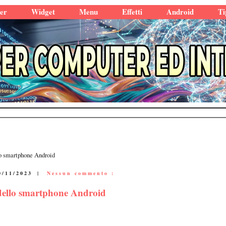
er
Widget
Menu
Effetti
Android
Ti
o smartphone Android
0/11/2023
|
Nessun commento :
dello smartphone Android