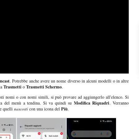
ncast
. Potrebbe anche avere un nome diverso in alcuni modelli o in altre
Trasmetti
Trasmetti Schermo
va
o
.
sti nomi o con nomi simili, si può provare ad aggiungerlo all'elenco. Si
Modifica Riquadri
tra del menù a tendina. Si va quindi su
. Verranno
Più
e quelli
nascosti
con una icona del
.