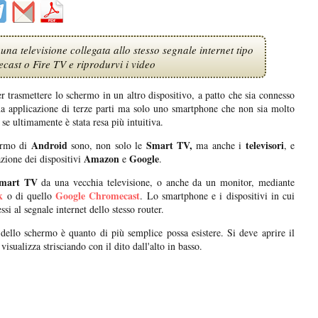
na televisione collegata allo stesso segnale internet tipo
ast o Fire TV e riprodurvi i video
r trasmettere lo schermo in un altro dispositivo, a patto che sia connesso
una applicazione di terze parti ma solo uno smartphone che non sia molto
se ultimamente è stata resa più intuitiva.
Android
Smart TV,
televisori
hermo di
sono, non solo le
ma anche i
, e
Amazon
Google
azione dei dispositivi
e
.
mart TV
da una vecchia televisione, o anche da un monitor, mediante
k
Google Chromecast
o di quello
. Lo smartphone e i dispositivi in cui
i al segnale internet dello stesso router.
dello schermo è quanto di più semplice possa esistere. Si deve aprire il
sualizza strisciando con il dito dall'alto in basso.