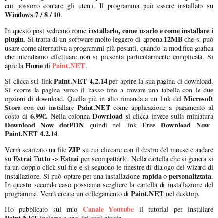
cui possono contare gli utenti. Il programma può essere installato su
Windows 7 / 8 / 10
.
installarlo, come usarlo e come installare i
In questo post vedremo come
plugin
12MB
. Si tratta di un software molto leggero di appena
che si può
usare come alternativa a programmi più pesanti, quando la modifica grafica
che intendiamo effettuare non si presenta particolarmente complicata. Si
Home
Paint.NET
apre la
di
.
Paint.NET 4.2.14
Si clicca sul link
per aprire la sua pagina di download.
Si scorre la pagina verso il basso fino a trovare una tabella con le due
Microsoft
opzioni di download. Quella più in alto rimanda a un link del
Store
Paint.NET
con cui installare
come applicazione a pagamento al
6.99€.
Download
costo di
Nella colonna
si clicca invece sulla miniatura
Download Now dotPDN
Free Download Now
quindi nel link
Paint.NET 4.2.14
.
ZIP
Verrà scaricato un file
su cui cliccare con il destro del mouse e andare
Estrai Tutto -> Estrai
su
per scompattarlo. Nella cartella che si genera si
fa un doppio click sul file e si seguono le finestre di dialogo del wizard di
rapida
personalizzata
installazione. Si può optare per una installazione
o
.
In questo secondo caso possiamo scegliere la cartella di installazione del
Paint.NET
programma. Verrà creato un collegamento di
nel desktop.
Canale Youtube
Ho pubblicato sul mio
il tutorial per installare
Paint.NET
insieme a uno dei suoi plugin.