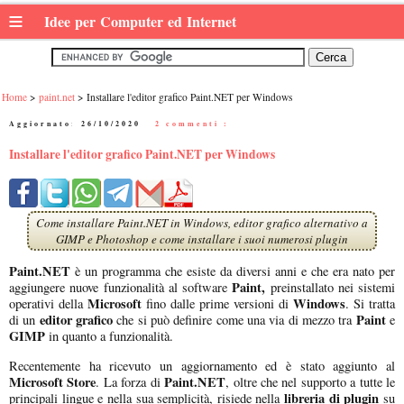
≡
Idee per Computer ed Internet
Home
paint.net
Installare l'editor grafico Paint.NET per Windows
Aggiornato:
26/10/2020
|
2 commenti :
Installare l'editor grafico Paint.NET per Windows
Come installare Paint.NET in Windows, editor grafico alternativo a
GIMP e Photoshop e come installare i suoi numerosi plugin
Paint.NET
è un programma che esiste da diversi anni e che era nato per
Paint,
aggiungere nuove funzionalità al software
preinstallato nei sistemi
Microsoft
Windows
operativi della
fino dalle prime versioni di
. Si tratta
editor grafico
Paint
di un
che si può definire come una via di mezzo tra
e
GIMP
in quanto a funzionalità.
Recentemente ha ricevuto un aggiornamento ed è stato aggiunto al
Microsoft Store
Paint.NET
. La forza di
, oltre che nel supporto a tutte le
libreria di plugin
principali lingue e nella sua semplicità, risiede nella
su