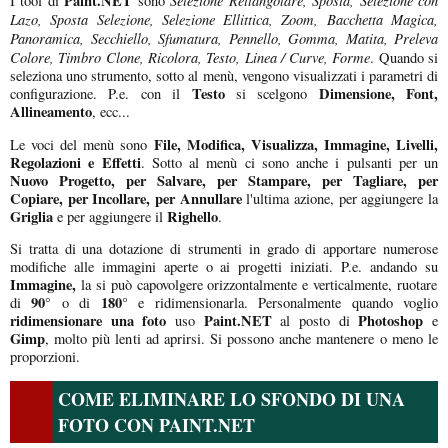
Paint.NET
Selezione Rettangolare, Sposta, Selezione con
I tool di
sono
Lazo, Sposta Selezione, Selezione Ellittica, Zoom, Bacchetta Magica,
Panoramica, Secchiello, Sfumatura, Pennello, Gomma, Matita, Preleva
Colore, Timbro Clone, Ricolora, Testo, Linea / Curve, Forme
. Quando si
seleziona uno strumento, sotto al menù, vengono visualizzati i parametri di
Testo
Dimensione, Font,
configurazione. P.e. con il
si scelgono
Allineamento
, ecc...
File, Modifica, Visualizza, Immagine, Livelli,
Le voci del menù sono
Regolazioni e Effetti
. Sotto al menù ci sono anche i pulsanti per un
Nuovo Progetto, per Salvare, per Stampare, per Tagliare, per
Copiare, per Incollare, per Annullare
l'ultima azione, per aggiungere la
Griglia
Righello
e per aggiungere il
.
Si tratta di una dotazione di strumenti in grado di apportare numerose
modifiche alle immagini aperte o ai progetti iniziati. P.e. andando su
Immagine,
la si può capovolgere orizzontalmente e verticalmente, ruotare
90°
180°
di
o di
e ridimensionarla. Personalmente quando voglio
ridimensionare una foto
Paint.NET
Photoshop
uso
al posto di
e
Gimp
, molto più lenti ad aprirsi. Si possono anche mantenere o meno le
proporzioni.
COME ELIMINARE LO SFONDO DI UNA
FOTO CON PAINT.NET