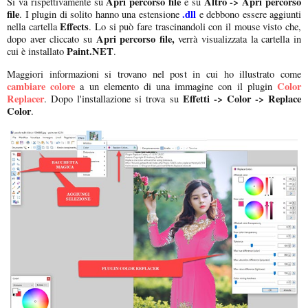
Apri percorso file
Altro -> Apri percorso
Si va rispettivamente su
e su
file
.dll
. I plugin di solito hanno una estensione
e debbono essere aggiunti
Effects
nella cartella
. Lo si può fare trascinandoli con il mouse visto che,
Apri percorso file,
dopo aver cliccato su
verrà visualizzata la cartella in
Paint.NET
cui è installato
.
Maggiori informazioni si trovano nel post in cui ho illustrato come
cambiare colore
Color
a un elemento di una immagine con il plugin
Replacer
Effetti -> Color -> Replace
. Dopo l'installazione si trova su
Color
.