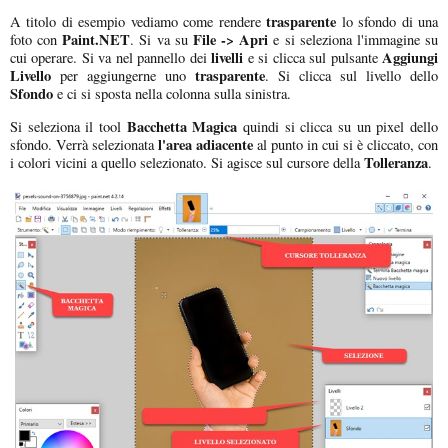
trasparente
A titolo di esempio vediamo come rendere
lo sfondo di una
Paint.NET
File -> Apri
foto con
. Si va su
e si seleziona l'immagine su
livelli
Aggiungi
cui operare. Si va nel pannello dei
e si clicca sul pulsante
Livello
trasparente
per aggiungerne uno
. Si clicca sul livello dello
Sfondo
e ci si sposta nella colonna sulla sinistra.
Bacchetta Magica
Si seleziona il tool
quindi si clicca su un pixel dello
l'area adiacente
sfondo. Verrà selezionata
al punto in cui si è cliccato, con
Tolleranza
i colori vicini a quello selezionato. Si agisce sul cursore della
.