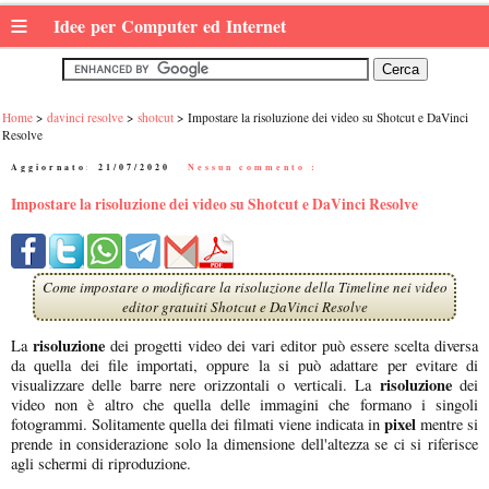
≡
Idee per Computer ed Internet
Home
davinci resolve
shotcut
Impostare la risoluzione dei video su Shotcut e DaVinci
Resolve
Aggiornato:
21/07/2020
|
Nessun commento :
Impostare la risoluzione dei video su Shotcut e DaVinci Resolve
Come impostare o modificare la risoluzione della Timeline nei video
editor gratuiti Shotcut e DaVinci Resolve
risoluzione
La
dei progetti video dei vari editor può essere scelta diversa
da quella dei file importati, oppure la si può adattare per evitare di
risoluzione
visualizzare delle barre nere orizzontali o verticali. La
dei
video non è altro che quella delle immagini che formano i singoli
pixel
fotogrammi. Solitamente quella dei filmati viene indicata in
mentre si
prende in considerazione solo la dimensione dell'altezza se ci si riferisce
agli schermi di riproduzione.