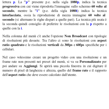
p
"
p
"
1080
p
lettera
. La
presente p.e. nella sigla
, indica la tecnica
progressiva
60 volte al
con cui viene riprodotta l'immagine sullo schermo
secondo
"
i
"
1080
i
, mentre la
(p.e. della sigla
) indica la tecnica
interlacciata
60 volte al
, ossia la riproduzione di mezza immagine
secondo
(si alternano le righe dispari a quelle pari). La tecnica più usata è
p
la seconda quindi consiglio di preferire le risoluzioni con la
rispetto a
i
quelle con la
.
Non Broadcast
Nella colonna del menù c'è anche l'opzione
con tipologie
aspect
di risoluzioni più desuete. Tra l'altro ci sono le risoluzioni con
ratio quadrato
verticali
30fps
60fps
e le risoluzioni
da
e
specifiche per i
cellulari.
Nel caso volessimo creare un progetto video con una risoluzione e un
Personalizzato
frame rate non presenti nei preset del menù, si va su
per
Aggiungi
poi andare su
. Si aprirà una piccola finestra in cui digitare il
frame rate
numero di pixel di larghezza e altezza, quello del
e il rapporto
aspect ratio
dell'
che deve essere calcolato dall'utente.