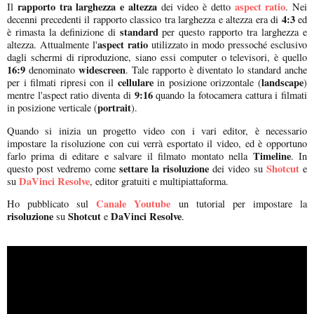
rapporto tra larghezza e altezza
aspect ratio
Il
dei video è detto
. Nei
4:3
decenni precedenti il rapporto classico tra larghezza e altezza era di
ed
standard
è rimasta la definizione di
per questo rapporto tra larghezza e
aspect ratio
altezza. Attualmente l'
utilizzato in modo pressoché esclusivo
dagli schermi di riproduzione, siano essi computer o televisori, è quello
16:9
widescreen
denominato
. Tale rapporto è diventato lo standard anche
cellulare
landscape
per i filmati ripresi con il
in posizione orizzontale (
)
9:16
mentre l'aspect ratio diventa di
quando la fotocamera cattura i filmati
portrait
in posizione verticale (
).
Quando si inizia un progetto video con i vari editor, è necessario
impostare la risoluzione con cui verrà esportato il video, ed è opportuno
Timeline
farlo prima di editare e salvare il filmato montato nella
. In
settare la risoluzione
Shotcut
questo post vedremo come
dei video su
e
DaVinci Resolve
su
, editor gratuiti e multipiattaforma.
Canale Youtube
Ho pubblicato sul
un tutorial per impostare la
risoluzione
Shotcut
DaVinci Resolve
su
e
.