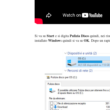
Start
Pulizia Disco
Si va su
e si digita
quindi, nei ris
Window
OK
installato
s quindi si va su
. Dopo un rapid