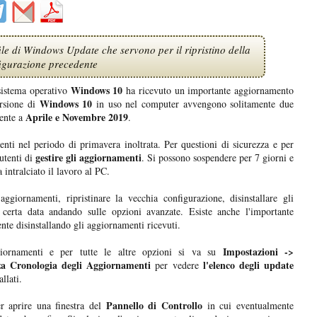
le di Windows Update che servono per il ripristino della
igurazione precedente
Windows 10
sistema operativo
ha ricevuto un importante aggiornamento
Windows 10
ersione di
in uso nel computer avvengono solitamente due
Aprile e Novembre 2019
mente a
.
enti nel periodo di primavera inoltrata. Per questioni di sicurezza e per
gestire gli aggiornamenti
utenti di
. Si possono sospendere per 7 giorni e
 intralciato il lavoro al PC.
ggiornamenti, ripristinare la vecchia configurazione, disinstallare gli
 certa data andando sulle opzioni avanzate. Esiste anche l'importante
ente disinstallando gli aggiornamenti ricevuti.
Impostazioni ->
ggiornamenti e per tutte le altre opzioni si va su
za Cronologia degli Aggiornamenti
l'elenco degli update
per vedere
llati.
Pannello di Controllo
 aprire una finestra del
in cui eventualmente