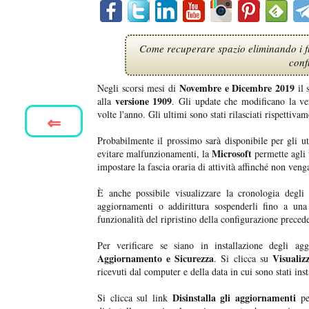
Come recuperare spazio eliminando i fi
conf
Novembre e Dicembre 2019
Negli scorsi mesi di
il 
versione 1909
alla
. Gli update che modificano la v
volte l'anno. Gli ultimi sono stati rilasciati rispettiva
⇐
Probabilmente il prossimo sarà disponibile per gli ut
Microsoft
evitare malfunzionamenti, la
permette agli 
impostare la fascia oraria di attività affinché non venga
È anche possibile visualizzare la cronologia degli a
aggiornamenti o addirittura sospenderli fino a una
funzionalità del ripristino della configurazione preced
Per verificare se siano in installazione degli a
Aggiornamento e Sicurezza
Visualiz
. Si clicca su
ricevuti dal computer e della data in cui sono stati insta
Disinstalla gli aggiornamenti
Si clicca sul link
per