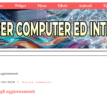
er
Widget
Menu
Effetti
Android
Ti
i aggiornamenti
3/02/2020
|
Nessun commento :
gli aggiornamenti