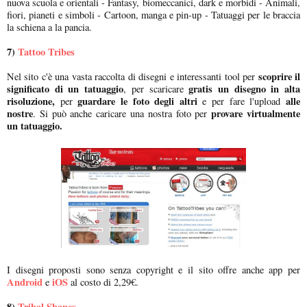
nuova scuola e orientali - Fantasy, biomeccanici, dark e morbidi - Animali,
fiori, pianeti e simboli - Cartoon, manga e pin-up - Tatuaggi per le braccia
la schiena a la pancia.
7)
Tattoo Tribes
scoprire il
Nel sito c'è una vasta raccolta di disegni e interessanti tool per
significato di un tatuaggio
gratis un disegno in alta
, per scaricare
risoluzione,
guardare le foto degli altri
alle
per
e per fare l'upload
nostre
provare virtualmente
. Si può anche caricare una nostra foto per
un tatuaggio.
I disegni proposti sono senza copyright e il sito offre anche app per
Android
iOS
e
al costo di 2,29€.
8)
Tribal Shapes