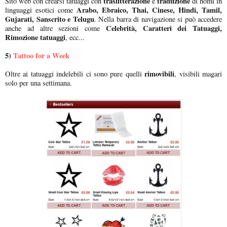
traslitterazione
traduzione
Sito web con crearsi tatuaggi con
e
di nomi in
Arabo, Ebraico, Thai, Cinese, Hindi, Tamil,
linguaggi esotici come
Gujarati, Sanscrito e Telugu
. Nella barra di navigazione si può accedere
Celebrità, Caratteri dei Tatuaggi,
anche ad altre sezioni come
Rimozione tatuaggi
, ecc...
5)
Tattoo for a Week
rimovibili
Oltre ai tatuaggi indelebili ci sono pure quelli
, visibili magari
solo per una settimana.