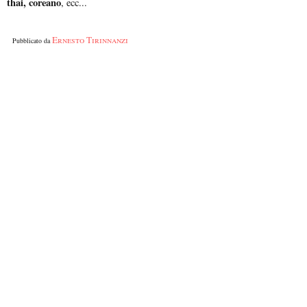
thai, coreano
, ecc...
Ernesto Tirinnanzi
Pubblicato da