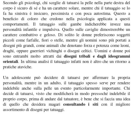
Secondo gli psicologi, chi sceglie di tatuarsi la pelle nella parte destra del
corpo è sicuro di sé e ha un carattere solare, mentre chi il tatuaggio se lo
fa ha sinistra è insicuro, pessimista e con poca autostima. Questo a
beneficio di coloro che credono nella psicologia applicata a questi
comportamenti. Il tatuaggio sulle gambe indicherebbe invece una
personalità infantile e impulsiva. Quello sulle caviglie dimostrerebbe un
carattere combattivo e geloso. Di solito le donne preferiscono soggetti
piccoli come farfalle, fiori o stelle, mentre gli uomini sono più portati a
disegni più grandi, come animali che denotano forza e potenza come leoni,
draghi, oppure guerrieri vichinghi o disegni celtici. Uomini e donne poi
disegni tribali e dagli ideogrammi
sono entrambi molto attratti dai
orientali
. In ultima analisi il tatuaggio infatti non è altro che un ritorno a
pratiche ataviche.
Un adolescente può decidere di tatuarsi per affermare la propria
personalità, mentre in un adulto, il tatuaggio spesso serve per rendere
indelebile anche sulla pelle un evento particolarmente importante. Chi
decide di tatuarsi, visto che modificherà in modo pressoché indelebile il
proprio corpo, prima di andare dal tatuatore, è bene che si faccia una idea
consultando i siti
di quello che desidera magari
con il migliore
assortimento di disegni per tatuaggi.