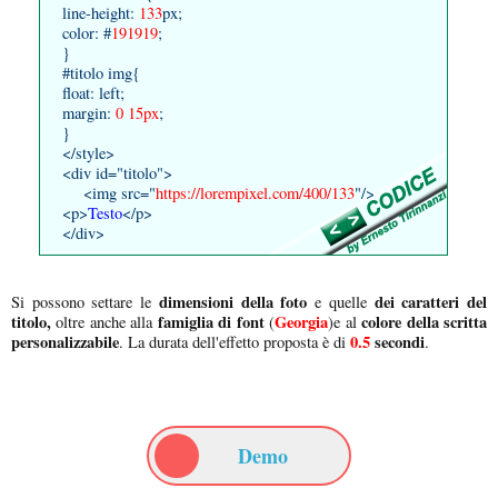
line-height:
133
px;
color: #
191919
;
}
#titolo img{
float: left;
margin:
0 15px
;
}
</style>
<div id="titolo">
<img src="
https://lorempixel.com/400/133
"/>
<p>
Testo
</p>
</div>
dimensioni della foto
dei caratteri del
Si possono settare le
e quelle
titolo,
famiglia di font
Georgia
colore della scritta
oltre anche alla
(
)e al
personalizzabile
0.5
secondi
. La durata dell'effetto proposta è di
.
Demo