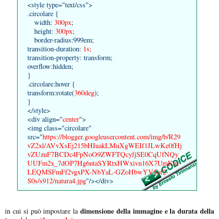
<style type="text/css">
.circolare {
width:
300px
;
height:
300px
;
border-radius:999em;
transition-duration:
1s;
transition-property: transform;
overflow:hidden;
}
.circolare:hover {
transform:rotate(
360deg
);
}
</style>
<div align="
center
">
<img class="circolare"
src="
https://blogger.googleusercontent.com/img/b/R29
vZ2xl/AVvXsEj215bHIuakLMuXgWEIf1JLwKe0fHj
vZUzuF7BCDc4FpNoO9ZWFTQcyfjSE0CqUfNQy
UUFm2x_7dOP7Hg6ntaSYRtxHWxivn16X7UmKm
LEQMSFmFf2vgxPX-NbYaL-GZoHbwYV5of2-
S0s/s912/natura4.jpg
"/></div>
dimensione della immagine e la durata della
in cui si può impostare la