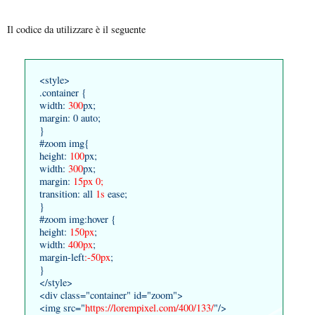
Il codice da utilizzare è il seguente
<style>
.container {
width:
300
px;
margin: 0 auto;
}
#zoom img{
height:
100
px;
width:
300
px;
margin:
15px 0;
transition: all
1s
ease;
}
#zoom img:hover {
height:
150px
;
width:
400px
;
margin-left
:-50px
;
}
</style>
<div class="container" id="zoom">
<img src="
https://lorempixel.com/400/133
/
"/>