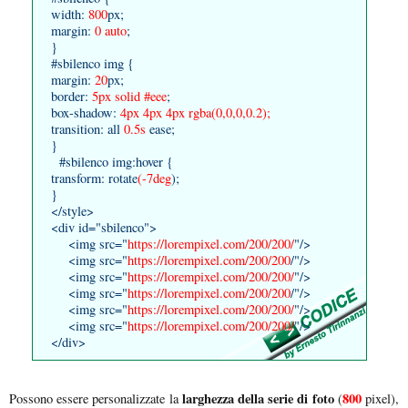
width:
800
px;
margin:
0 auto
;
}
#sbilenco img {
margin:
20
px;
border:
5px solid #eee
;
box-shadow:
4px 4px 4px rgba(0,0,0,0.2);
transition: all
0.5s
ease;
}
#sbilenco img:hover {
transform: rotate
(-7deg
);
}
</style>
<div id="sbilenco">
<img src="
https://lorempixel.com/200/200/
"/>
<img src="
https://lorempixel.com/200/200
/"/>
<img src="
https://lorempixel.com/200/200/
"/>
<img src="
https://lorempixel.com/200/200
/"/>
<img src="
https://lorempixel.com/200/200/
"/>
<img src="
https://lorempixel.com/200/200/
"/>
</div>
larghezza della serie di foto
800
Possono essere personalizzate la
(
pixel),