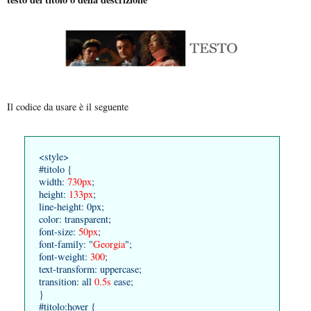
Il codice da usare è il seguente
<style>
#titolo {
width:
730px
;
height:
133px
;
line-height: 0px;
color: transparent;
font-size:
50px
;
font-family: "
Georgia
";
font-weight:
300
;
text-transform: uppercase;
transition: all
0.5s
ease;
}
#titolo:hover {