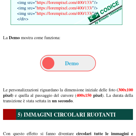
<img src="
https://lorempixel.com/400/133/
"/>
<img src="
https://lorempixel.com/400/133/
"/>
<img src="
https://lorempixel.com/400/133/
"/>
</div>
Demo
La
mostra come funziona:
Demo
(
300x100
Le personalizzazioni riguardano la dimensione iniziale delle foto
pixel)
400x150
pixel
e quella al passaggio del cursore (
). La durata della
un secondo
transizione è stata settata in
.
5) IMMAGINI CIRCOLARI RUOTANTI
circolari tutte le immagini e
Con questo effetto si fanno diventare