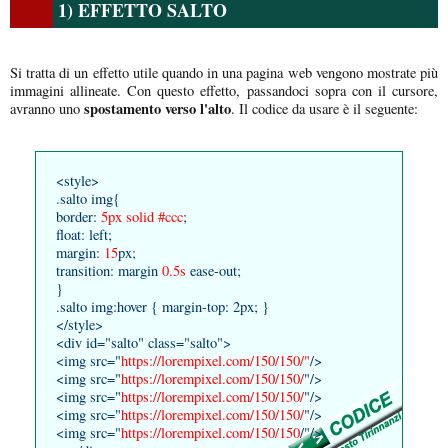
1) EFFETTO SALTO
Si tratta di un effetto utile quando in una pagina web vengono mostrate più
immagini allineate. Con questo effetto, passandoci sopra con il cursore,
spostamento verso l'alto
avranno uno
. Il codice da usare è il seguente:
<style>
.salto img{
border:
5px solid #ccc
;
float: left;
margin:
15
px;
transition: margin
0.5s
ease-out;
}
.salto img:hover { margin-top: 2px; }
</style>
<div id="salto" class="salto">
<img src="
https://lorempixel.com/150/150/"
/>
<img src="
https://lorempixel.com/150/150/
"/>
<img src="
https://lorempixel.com/150/150/
"/>
<img src="
https://lorempixel.com/150/150/
"/>
<img src="
https://lorempixel.com/150/150
/"/>