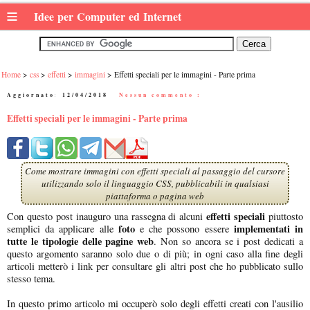
≡
Idee per Computer ed Internet
Home
css
effetti
immagini
Effetti speciali per le immagini - Parte prima
Aggiornato:
12/04/2018
|
Nessun commento :
Effetti speciali per le immagini - Parte prima
Come mostrare immagini con effetti speciali al passaggio del cursore
utilizzando solo il linguaggio CSS, pubblicabili in qualsiasi
piattaforma o pagina web
effetti speciali
Con questo post inauguro una rassegna di alcuni
piuttosto
foto
implementati in
semplici da applicare alle
e che possono essere
tutte le tipologie delle pagine web
. Non so ancora se i post dedicati a
questo argomento saranno solo due o di più; in ogni caso alla fine degli
articoli metterò i link per consultare gli altri post che ho pubblicato sullo
stesso tema.
In questo primo articolo mi occuperò solo degli effetti creati con l'ausilio