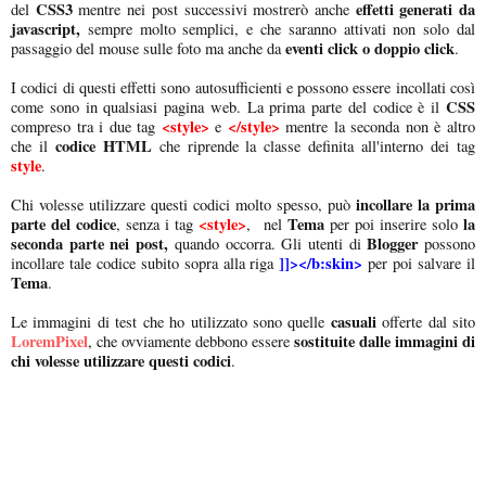
CSS3
effetti generati da
del
mentre nei post successivi mostrerò anche
javascript,
sempre molto semplici, e che saranno attivati non solo dal
eventi click o doppio click
passaggio del mouse sulle foto ma anche da
.
I codici di questi effetti sono autosufficienti e possono essere incollati così
CSS
come sono in qualsiasi pagina web. La prima parte del codice è il
<style>
</style>
compreso tra i due tag
e
mentre la seconda non è altro
codice HTML
che il
che riprende la classe definita all'interno dei tag
style
.
incollare la prima
Chi volesse utilizzare questi codici molto spesso, può
parte del codice
<style>
Tema
la
, senza i tag
, nel
per poi inserire solo
seconda parte nei post,
Blogger
quando occorra. Gli utenti di
possono
]]></b:skin>
incollare tale codice subito sopra alla riga
per poi salvare il
Tema
.
casuali
Le immagini di test che ho utilizzato sono quelle
offerte dal sito
LoremPixel
sostituite dalle immagini di
, che ovviamente debbono essere
chi volesse utilizzare questi codici
.