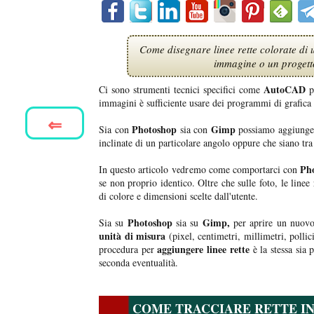
Come disegnare linee rette colorate di 
immagine o un progett
AutoCAD
Ci sono strumenti tecnici specifici come
pe
immagini è sufficiente usare dei programmi di grafic
⇐
Photoshop
Gimp
Sia con
sia con
possiamo aggiungere 
inclinate di un particolare angolo oppure che siano tra
Pho
In questo articolo vedremo come comportarci con
se non proprio identico. Oltre che sulle foto, le line
di colore e dimensioni scelte dall'utente.
Photoshop
Gimp,
Sia su
sia su
per aprire un nuovo
unità di misura
(pixel, centimetri, millimetri, pollici
aggiungere linee rette
procedura per
è la stessa sia 
seconda eventualità.
COME TRACCIARE RETTE I