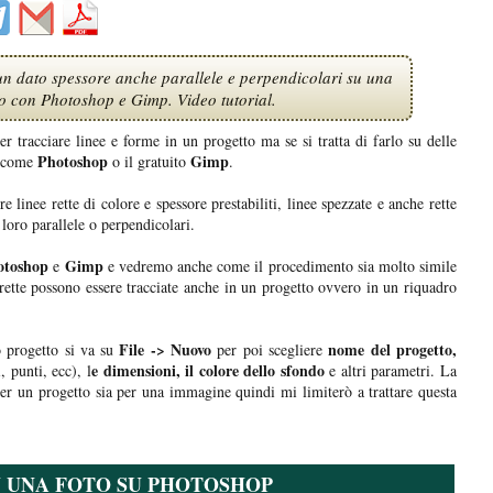
un dato spessore anche parallele e perpendicolari su una
o con Photoshop e Gimp. Video tutorial.
r tracciare linee e forme in un progetto ma se si tratta di farlo su delle
Photoshop
Gimp
a come
o il gratuito
.
linee rette di colore e spessore prestabiliti, linee spezzate e anche rette
 loro parallele o perpendicolari.
toshop
Gimp
e
e vedremo anche come il procedimento sia molto simile
e rette possono essere tracciate anche in un progetto ovvero in un riquadro
File -> Nuovo
nome del progetto,
 progetto si va su
per poi scegliere
e dimensioni, il colore dello sfondo
, punti, ecc), l
e altri parametri. La
per un progetto sia per una immagine quindi mi limiterò a trattare questa
N UNA FOTO SU PHOTOSHOP