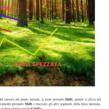
Shift,
 del cursore nel punto iniziale, si tiene premuto
quindi si clicca nel
Shift
uovamente premuto
e tracciare gli altri segmenti della linea spezzata.
Griglia
 si deve aiutare con la
.