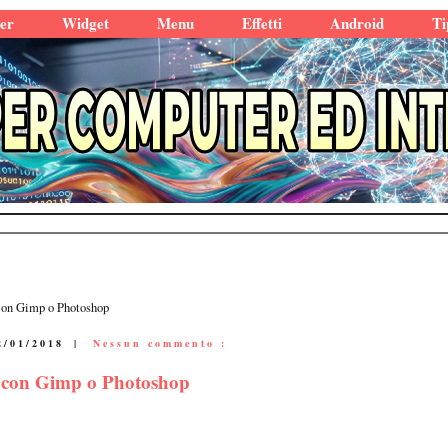
er
Widget
Menu
Effetti
Android
Ti
 con Gimp o Photoshop
2/01/2018
|
Nessun commento :
to con Gimp o Photoshop