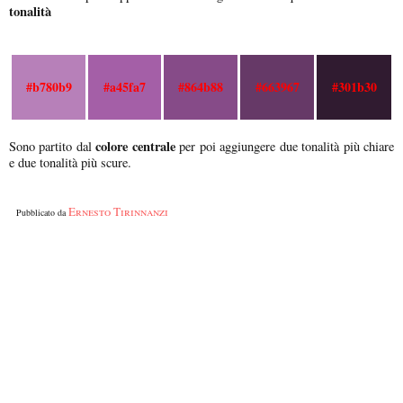
tonalità
#b780b9
#a45fa7
#864b88
#663967
#301b30
colore centrale
Sono partito dal
per poi aggiungere due tonalità più chiare
e due tonalità più scure.
Ernesto Tirinnanzi
Pubblicato da