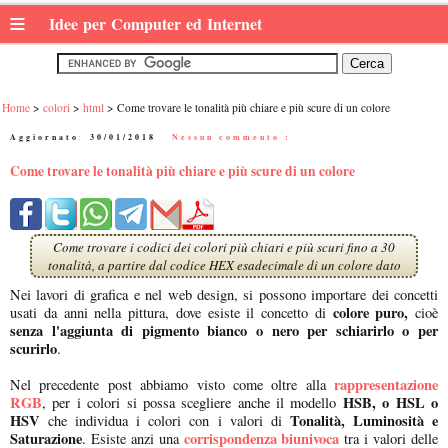
≡
Idee per Computer ed Internet
Home
colori
html
Come trovare le tonalità più chiare e più scure di un colore
Aggiornato:
30/01/2018
|
Nessun commento :
Come trovare le tonalità più chiare e più scure di un colore
Come trovare i codici dei colori più chiari e più scuri fino a 30
tonalità, a partire dal codice HEX esadecimale di un colore dato
Nei lavori di grafica e nel web design, si possono importare dei concetti
colore puro,
usati da anni nella pittura, dove esiste il concetto di
cioè
senza l'aggiunta di pigmento bianco o nero per schiarirlo o per
scurirlo
.
rappresentazione
Nel precedente post abbiamo visto come oltre alla
RGB
HSB, o HSL o
, per i colori si possa scegliere anche il modello
HSV
Tonalità, Luminosità e
che individua i colori con i valori di
Saturazione
corrispondenza biunivoca
. Esiste anzi una
tra i valori delle