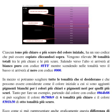
tono più chiaro e più scuro del colore iniziale,
Ciascun
ha un suo codice
copiato cliccandoci sopra
30 tonalità
che può essere
. Vengono rilevate
totali
tra le più chiare e le più scure. Salendo verso l'alto si arriverà al
bianco puro
#FFF
con codice
mentre scendendo nelle tonalità vero il
nero
#000
basso si arriverà al
con codice
.
tutte le tonalità che si desiderano
In mezzo si potranno scegliere
e che
possono essere considerate come il colore iniziale a cui si sono aggiunti
pigmenti bianchi per i colori più chiari e pigmenti neri per quelli più
scuri
#864b88
. Tanto per fare un esempio, partendo dal colore con codice
#b780b9
6 tonalità più chiaro
si può scegliere il colore
di
e il colore
#301b30
otto tonalità più scuro
di
.
differenza di
Ecco come si può rappresentare anche graficamente questa