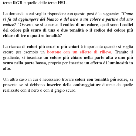
RGB
HSL
terne
e quello delle terne
.
"Come
La domanda a cui voglio rispondere con questo post è la seguente:
si fa ad aggiungere del bianco o del nero a un colore a partire dal suo
codice?"
codice di un colore
i codici
Ovvero, se si conosce il
, quali sono
del colore più scuro di una o due tonalità o il codice del colore più
chiaro di tre o quattro tonalità?
colori più scuri o più chiari
La ricerca di
è importante quando si voglia
bottone con un effetto di rilievo
creare per esempio un
. Tramite il
un colore più chiaro nella parte alta e uno più
gradiente, si inserisce
scuro nella parte bassa,
inserire un effetto di luminosità in
proprio per
alto
.
colori con tonalità più scure,
Un altro caso in cui è necessario trovare
si
inserire delle ombreggiature
presenta se si debbono
diverse da quelle
realizzate con il nero o con il grigio scuro.