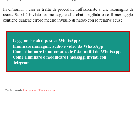
In entrambi i casi si tratta di procedure raffazzonate e che sconsiglio di
usare. Se si è inviato un messaggio alla chat sbagliata o se il messaggio
contiene qualche errore meglio inviarlo di nuovo con le relative scuse.
Leggi anche altri post su WhatsApp:
Eliminare immagini, audio e video da WhatsApp
Come eliminare in automatico le foto inutili da WhatsApp
Come eliminare o modificare i messaggi inviati con
Telegram
Ernesto Tirinnanzi
Pubblicato da