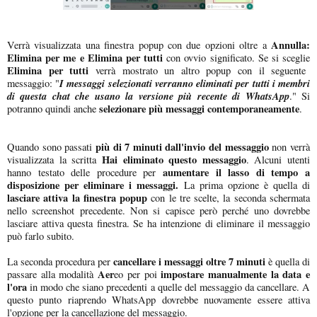
Annulla:
Verrà visualizzata una finestra popup con due opzioni oltre a
Elimina per me e Elimina per tutti
con ovvio significato. Se si sceglie
Elimina per tutti
verrà mostrato un altro popup con il seguente
I messaggi selezionati verranno eliminati per tutti i membri
messaggio: "
di questa chat che usano la versione più recente di WhatsApp
." Si
selezionare più messaggi contemporaneamente
potranno quindi anche
.
più di 7 minuti dall'invio del messaggio
Quando sono passati
non verrà
Hai eliminato questo messaggio
visualizzata la scritta
. Alcuni utenti
aumentare il lasso di tempo a
hanno testato delle procedure per
disposizione per eliminare i messaggi.
La prima opzione è quella di
lasciare attiva la finestra popup
con le tre scelte, la seconda schermata
nello screenshot precedente. Non si capisce però perché uno dovrebbe
lasciare attiva questa finestra. Se ha intenzione di eliminare il messaggio
può farlo subito.
cancellare i messaggi oltre 7 minuti
La seconda procedura per
è quella di
Aer
impostare manualmente la data e
passare alla modalità
eo per poi
l'ora
in modo che siano precedenti a quelle del messaggio da cancellare. A
questo punto riaprendo WhatsApp dovrebbe nuovamente essere attiva
l'opzione per la cancellazione del messaggio.