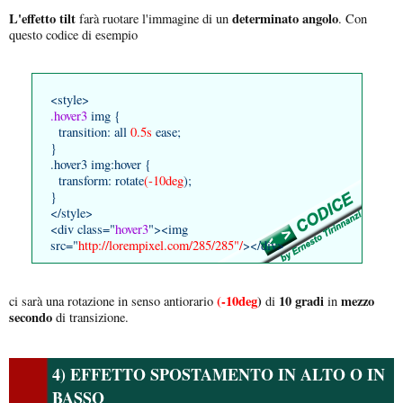
L'effetto tilt
determinato angolo
farà ruotare l'immagine di un
. Con
questo codice di esempio
<style>
.hover3
img {
transition: all
0.5s
ease;
}
.hover3 img:hover {
transform: rotate
(-10deg
);
}
</style>
<div class="
hover3
"><img
src="
http://lorempixel.com/285/285"/
></div>
(-10deg
)
10 gradi
mezzo
ci sarà una rotazione in senso antiorario
di
in
secondo
di transizione.
4) EFFETTO SPOSTAMENTO IN ALTO O IN
BASSO