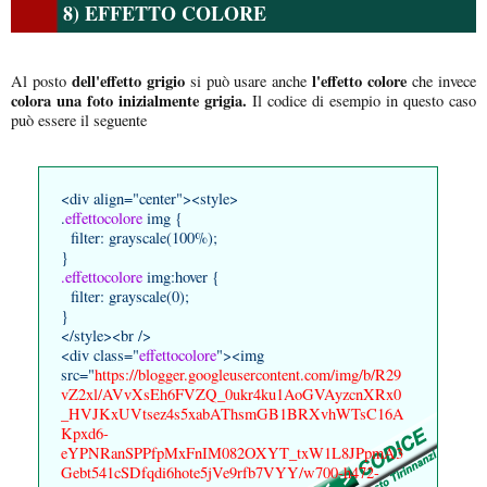
8) EFFETTO COLORE
dell'effetto grigio
l'effetto colore
Al posto
si può usare anche
che invece
colora una foto inizialmente grigia.
Il codice di esempio in questo caso
può essere il seguente
<div align="center"><style>
.
effettocolore
img {
filter: grayscale(100%);
}
.effettocolore
img:hover {
filter: grayscale(0);
}
</style><br />
<div class="
effettocolore
"><img
src="
https://blogger.googleusercontent.com/img/b/R29
vZ2xl/AVvXsEh6FVZQ_0ukr4ku1AoGVAyzcnXRx0
_HVJKxUVtsez4s5xabAThsmGB1BRXvhWTsC16A
Kpxd6-
eYPNRanSPPfpMxFnIM082OXYT_txW1L8JPpmA3
Gebt541cSDfqdi6hote5jVe9rfb7VYY/w700-h472-