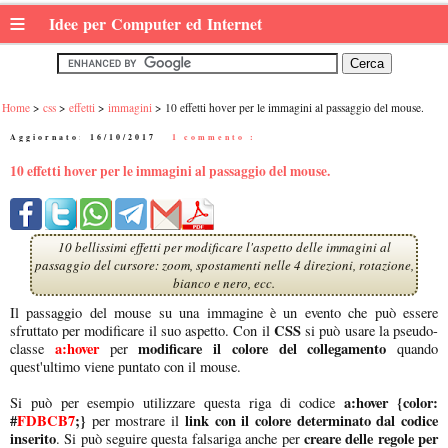
≡
Idee per Computer ed Internet
Home
css
effetti
immagini
10 effetti hover per le immagini al passaggio del mouse.
Aggiornato:
16/10/2017
|
1 commento :
10 effetti hover per le immagini al passaggio del mouse.
10 bellissimi effetti per modificare l'aspetto delle immagini al
passaggio del cursore: zoom, spostamenti nelle 4 direzioni, rotazione,
bianco e nero, ecc.
Il passaggio del mouse su una immagine è un evento che può essere
CSS
sfruttato per modificare il suo aspetto. Con il
si può usare la pseudo-
a:hover
modificare il colore del collegamento
classe
per
quando
quest'ultimo viene puntato con il mouse.
a:hover {color:
Si può per esempio utilizzare questa riga di codice
#
FDBCB7
;}
link con il colore determinato dal codice
per mostrare il
inserito
creare delle regole per
. Si può seguire questa falsariga anche per