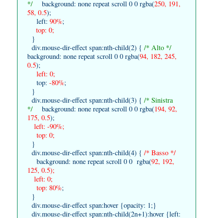
*/
background: none repeat scroll 0 0 rgba(
250, 191,
58, 0.5
);
left:
90%
;
top: 0;
}
div.mouse-dir-effect span:nth-child(2) {
/* Alto */
background: none repeat scroll 0 0 rgba(
94, 182, 245,
0.5
);
left: 0;
top:
-80%
;
}
div.mouse-dir-effect span:nth-child(3) {
/* Sinistra
*/
background: none repeat scroll 0 0 rgba(
194, 92,
175, 0.5
);
left: -90%;
top: 0;
}
div.mouse-dir-effect span:nth-child(4) {
/* Basso */
background: none repeat scroll 0 0 rgba(
92, 192,
125, 0.5);
left: 0;
top: 80%
;
}
div.mouse-dir-effect span:hover {opacity: 1;}
div.mouse-dir-effect span:nth-child(2n+1):hover {left: