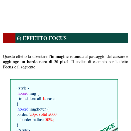
6) EFFETTO FOCUS
l'immagine rotonda
Questo effetto fa diventare
al passaggio del cursore e
aggiunge un bordo nero di 20 pixel
. Il codice di esempio per l'effetto
Focus
è il seguente
<style>
.hover6
img {
transition: all
1s
ease;
}
.hover6
img:hover {
border:
20px solid #000
;
border-radius:
50%;
}
</style>