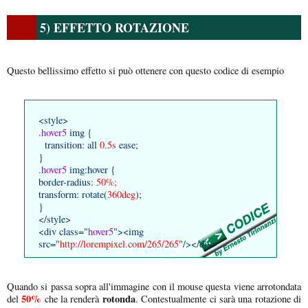
5) EFFETTO ROTAZIONE
Questo bellissimo effetto si può ottenere con questo codice di esempio
<style>
.hover5
img {
transition: all
0.5s
ease;
}
.hover5
img:hover {
border-radius:
50%;
transform: rotate(
360deg
);
}
</style>
<div class="
hover5
"><img
src="
http://lorempixel.com/265/265
"/></div>
Quando si passa sopra all'immagine con il mouse questa viene arrotondata
50%
rotonda
del
che la renderà
. Contestualmente ci sarà una rotazione di