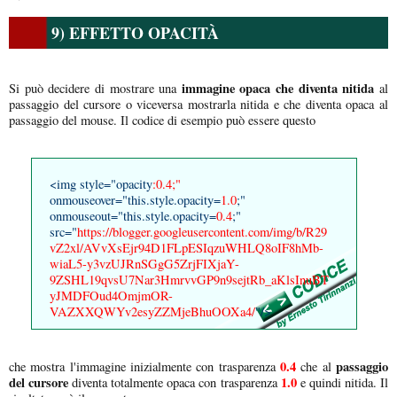
9) EFFETTO OPACITÀ
immagine opaca che diventa nitida
Si può decidere di mostrare una
al
passaggio del cursore o viceversa mostrarla nitida e che diventa opaca al
passaggio del mouse. Il codice di esempio può essere questo
<img style="opacity
:0.4;"
onmouseover="this.style.opacity=
1.0
;"
onmouseout="this.style.opacity=
0.4
;"
src="
https://blogger.googleusercontent.com/img/b/R29
vZ2xl/AVvXsEjr94D1FLpESIqzuWHLQ8oIF8hMb-
wiaL5-y3vzUJRnSGgG5ZrjFIXjaY-
9ZSHL19qvsU7Nar3HmrvvGP9n9sejtRb_aKlsInuBT
yJMDFOud4OmjmOR-
VAZXXQWYv2esyZZMjeBhuOOXa4/
"/>
0.4
passaggio
che mostra l'immagine inizialmente con trasparenza
che al
del cursore
1.0
diventa totalmente opaca con trasparenza
e quindi nitida. Il