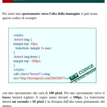
spostamento verso l'alto della immagine
Per avere uno
si può usare
questo codice di esempio
<style>
.hover4
img {
margin-top:
10px
;
transition: margin
1s
ease;
}
.hover4
img:hover {
margin-top:
-100px
;
}
</style>
<div class="
hover4
"><img
src="
http://lorempixel.com/260/260
"/></div>
100 pixel
con uno spostamento che sarà di
. Per uno spostamento verso il
basso
100px.
basterà togliere il segno meno davanti a
La transizione
un secondo
10 pixel
durerà
e
è la distanza dall'alto senza puntamento del
mouse.