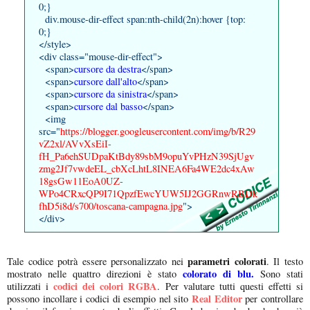
0;}
div.mouse-dir-effect span:nth-child(2n):hover {top:
0;}
</style>
<div class="mouse-dir-effect">
<span>
cursore da destra
</span>
<span>
cursore dall'alto
</span>
<span>
cursore da sinistra
</span>
<span>
cursore dal basso
</span>
<img
src="
https://blogger.googleusercontent.com/img/b/R29
vZ2xl/AVvXsEiI-
fH_Pa6ehSUDpaKtBdy89sbM9opuYvPHzN39SjUgv
zmg2Jf7vwdeEL_cbXcLhtL8INEA6Fa4WE2dc4xAw
18gsGw11EoA0UZ-
WPo4CRxcQP9I71QpzfEwcYUW5IJ2GGRnwRBDk
fhD5i8d/s700/toscana-campagna.jpg
">
</div>
parametri colorati
Tale codice potrà essere personalizzato nei
. Il testo
colorato di blu.
mostrato nelle quattro direzioni è stato
Sono stati
codici dei colori RGBA
utilizzati i
. Per valutare tutti questi effetti si
Real Editor
possono incollare i codici di esempio nel sito
per controllare