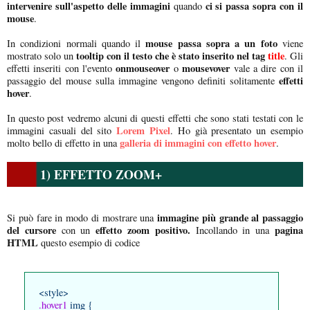
intervenire sull'aspetto delle immagini
ci si passa sopra con il
quando
mouse
.
mouse passa sopra a un foto
In condizioni normali quando il
viene
tooltip con il testo che è stato inserito nel tag
title
mostrato solo un
. Gli
onmouseover
mousevover
effetti inseriti con l'evento
o
vale a dire con il
effetti
passaggio del mouse sulla immagine vengono definiti solitamente
hover
.
In questo post vedremo alcuni di questi effetti che sono stati testati con le
Lorem Pixel
immagini casuali del sito
. Ho già presentato un esempio
galleria di immagini con effetto hover
molto bello di effetto in una
.
1) EFFETTO ZOOM+
immagine più grande al passaggio
Si può fare in modo di mostrare una
del cursore
effetto zoom positivo.
pagina
con un
Incollando in una
HTML
questo esempio di codice
<style>
.hover1
img {