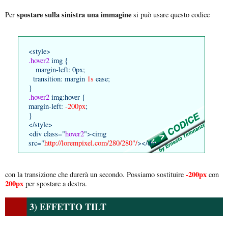
spostare sulla sinistra una immagine
Per
si può usare questo codice
<style>
.hover2
img {
margin-left: 0px;
transition: margin
1s
ease;
}
.hover2
img:hover {
margin-left:
-200px
;
}
</style>
<div class="
hover2
"><img
src="
http://lorempixel.com/280/280"/
></div>
-200px
con la transizione che durerà un secondo. Possiamo sostituire
con
200px
per spostare a destra.
3) EFFETTO TILT