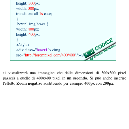
height:
300
px;
width:
300
px;
transition: all
1s
ease;
}
.hover1 img:hover {
width:
400
px;
height:
400
px;
}
</style>
<div class="
hover1
"><img
src="
http://lorempixel.com/400/400
"/></div>
300x300
si visualizzerà una immagine che dalle dimensioni di
pixel
400x400
un secondo.
passerà a quelle di
pixel in
Si può anche inserire
Zoom negativo
400px
200px
l'effetto
sostituendo per esempio
con
.