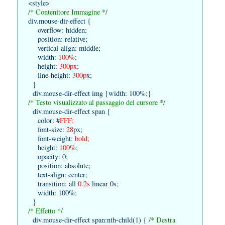
<style>
/* Contenitore Immagine */
div.mouse-dir-effect {
overflow: hidden;
position: relative;
vertical-align: middle;
width:
100%
;
height:
300px
;
line-height:
300p
x;
}
div.mouse-dir-effect img {width: 100%;}
/* Testo visualizzato al passaggio del cursore */
div.mouse-dir-effect span {
color: #
FFF;
font-size:
28
px;
font-weight:
bold;
height:
100%
;
opacity: 0;
position: absolute;
text-align: center;
transition: all
0.2s
linear 0s;
width: 100%;
}
/* Effetto */
div.mouse-dir-effect span:nth-child(1) {
/* Destra