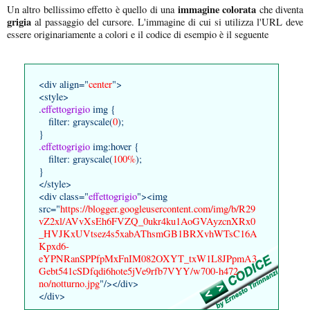
immagine colorata
Un altro bellissimo effetto è quello di una
che diventa
grigia
al passaggio del cursore. L'immagine di cui si utilizza l'URL deve
essere originariamente a colori e il codice di esempio è il seguente
<div align="
center
">
<style>
.
effettogrigio
img {
filter: grayscale(
0
);
}
.effettogrigio
img:hover {
filter: grayscale(
100%
);
}
</style>
<div class="
effettogrigio
"><img
src="
https://blogger.googleusercontent.com/img/b/R29
vZ2xl/AVvXsEh6FVZQ_0ukr4ku1AoGVAyzcnXRx0
_HVJKxUVtsez4s5xabAThsmGB1BRXvhWTsC16A
Kpxd6-
eYPNRanSPPfpMxFnIM082OXYT_txW1L8JPpmA3
Gebt541cSDfqdi6hote5jVe9rfb7VYY/w700-h472-
no/notturno.jpg
"/></div>
</div>