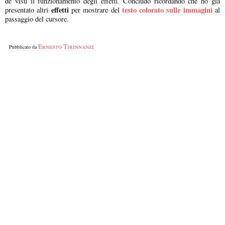
de visu il funzionamento degli effetti. Concludo ricordando che ho già
effetti
testo colorato sulle immagini
presentato altri
per mostrare del
al
passaggio del cursore.
Ernesto Tirinnanzi
Pubblicato da