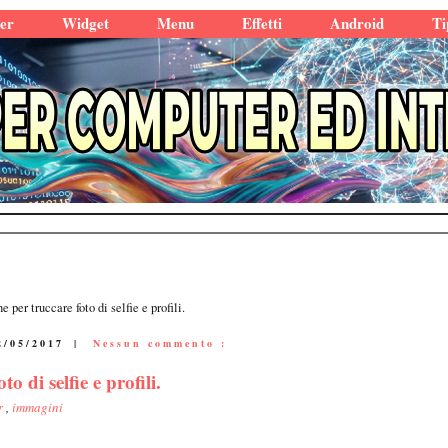
er
Widget
Menu
Effetti
Android
Ti
 per truccare foto di selfie e profili.
2/05/2017
|
Nessun commento :
 di selfie e profili.
r
,
immagini