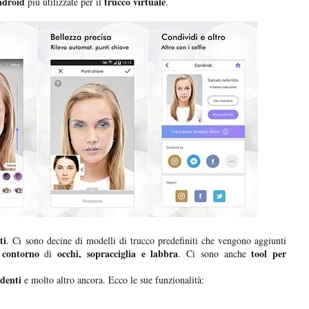
droid
trucco virtuale
più utilizzate per il
.
ti
. Ci sono decine di modelli di trucco predefiniti che vengono aggiunti
 contorno
occhi, sopracciglia e labbra
tool per
di
. Ci sono anche
 denti
e molto altro ancora. Ecco le sue funzionalità: