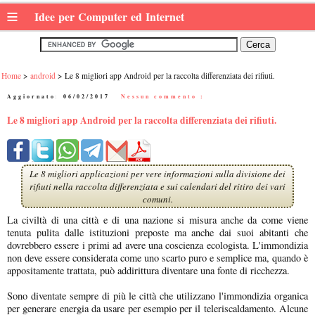
≡
Idee per Computer ed Internet
Home
android
Le 8 migliori app Android per la raccolta differenziata dei rifiuti.
Aggiornato:
06/02/2017
|
Nessun commento :
Le 8 migliori app Android per la raccolta differenziata dei rifiuti.
Le 8 migliori applicazioni per vere informazioni sulla divisione dei
rifiuti nella raccolta differenziata e sui calendari del ritiro dei vari
comuni.
La civiltà di una città e di una nazione si misura anche da come viene
tenuta pulita dalle istituzioni preposte ma anche dai suoi abitanti che
dovrebbero essere i primi ad avere una coscienza ecologista. L'immondizia
non deve essere considerata come uno scarto puro e semplice ma, quando è
appositamente trattata, può addirittura diventare una fonte di ricchezza.
Sono diventate sempre di più le città che utilizzano l'immondizia organica
per generare energia da usare per esempio per il teleriscaldamento. Alcune