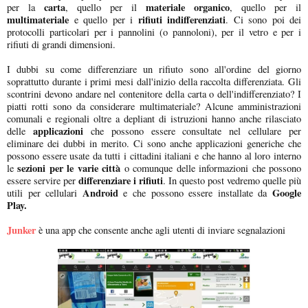
carta
materiale organico
per la
, quello per il
, quello per il
multimateriale
rifiuti indifferenziati
e quello per i
. Ci sono poi dei
protocolli particolari per i pannolini (o pannoloni), per il vetro e per i
rifiuti di grandi dimensioni.
I dubbi su come differenziare un rifiuto sono all'ordine del giorno
soprattutto durante i primi mesi dall'inizio della raccolta differenziata. Gli
scontrini devono andare nel contenitore della carta o dell'indifferenziato? I
piatti rotti sono da considerare multimateriale? Alcune amministrazioni
comunali e regionali oltre a depliant di istruzioni hanno anche rilasciato
applicazioni
delle
che possono essere consultate nel cellulare per
eliminare dei dubbi in merito. Ci sono anche applicazioni generiche che
possono essere usate da tutti i cittadini italiani e che hanno al loro interno
sezioni per le varie città
le
o comunque delle informazioni che possono
differenziare i rifiuti
essere servire per
. In questo post vedremo quelle più
Android
Google
utili per cellulari
e che possono essere installate da
Play.
Junker
è una app che consente anche agli utenti di inviare segnalazioni