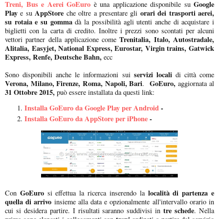
Treni, Bus e Aerei GoEuro
Google
è una applicazione disponibile su
Play
AppStore
orari dei trasporti aerei,
e su
che oltre a presentare gli
su rotaia e su gomma
dà la possibilità agli utenti anche di acquistare i
biglietti con la carta di credito. Inoltre i prezzi sono scontati per alcuni
Trenitalia, Italo, Autostradale,
vettori partner della applicazione come
Alitalia, Easyjet, National Express, Eurostar, Virgin trains, Gatwick
Express, Renfe, Deutsche Bahn,
ecc
servizi locali
Sono disponibili anche le informazioni sui
di città come
Verona, Milano, Firenze, Roma, Napoli, Bari
GoEuro,
.
aggiornata al
31 Ottobre 2015,
può essere installata da questi link:
Installa GoEuro da Google Play per Android
-
Installa GoEuro da AppStore per iPhone
-
GoEuro
località di partenza e
Con
si effettua la ricerca inserendo la
quella di arrivo
insieme alla data e opzionalmente all'intervallo orario in
tre schede
cui si desidera partire. I risultati saranno suddivisi in
. Nella