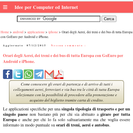
≡
Idee per Computer ed Internet
Home
android
applicazione
iphone
Orari degli Aerei, dei treni e dei bus di tutta Europa
con GoEuro per Android e iPhone.
Aggiornato:
07/12/2015
|
Nessun commento :
Orari degli Aerei, dei treni e dei bus di tutta Europa con GoEuro per
Android e iPhone.
Come conoscere gli orari di partenza e di arrivo di tutti i
collegamenti aerei, ferroviari e via bus tra le città di tutta Europa
selezionate con la possibilità di procedere alla prenotazione e
acquisto del biglietto tramite carta di credito.
singola tipologia di trasporto e per un
Le applicazioni specifiche per una
singolo paese
girare per tutta
non bastano più per chi sia abituato a
Europa
e anche per chi lo fa solo saltuariamente ma che voglia essere
orari di treni, aerei e autobus
informato in modo puntuale su
.