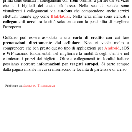
treni
prima sono elencati i collegamenti con
ordinati a partire dal servizio
che ha i biglietti del costo più basso. Nella seconda scheda sono
autobus
visualizzati i collegamenti via
che comprendono anche servizi
BlaBlaCar
.
effettuati tramite app come
Nella terza infine sono elencati i
collegamenti aerei
tra le città selezionate con la possibilità di scegliere
l'aeroporto.
GoEuro
carta di credito
può essere associata a una
con cui fare
prenotazioni direttamente dal cellulare
. Non ci vuole molto a
Android
, iOS
comprendere che ben presto questo tipo di applicazioni per
e WP
saranno fondamentali nel migliorare la mobilità degli utenti e nel
calmierare i prezzi dei biglietti. Oltre a collegamenti tra località italiane
informazioni per tragitti europei
possiamo ricercare
. Si parte sempre
dalla pagina iniziale in cui si inseriscono le località di partenza e di arrivo.
Ernesto Tirinnanzi
Pubblicato da