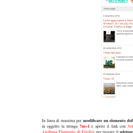
modificare un elemento dell
In linea di massima per
?m=1
Scr
in oggetto la stringa
e aprire il link con
Analizza Elemento di Firefox
seletto
per trovare il