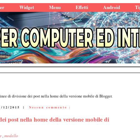
er
Widget
Menu
Effetti
Android
Ti
nee di divisione dei post nella home della versione mobile di Blogger.
1/12/2015
|
Nessun commento :
dei post nella home della versione mobile di
le
,
modello