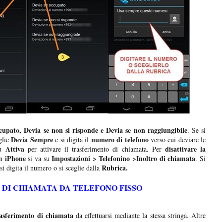
upato, Devia se non si risponde e Devia se non raggiungibile
. Se si
Devia Sempre
numero di telefono
glie
e si digita il
verso cui deviare le
Attiva
disattivare la
su
per attivare il trasferimento di chiamata. Per
iPhone
Impostazioni > Telefonino >Inoltro di chiamata
n
si va su
. Si
Rubrica.
si digita il numero o si sceglie dalla
DI CHIAMATA DA TELEFONO FISSO
asferimento di chiamata
da effettuarsi mediante la stessa stringa. Altre