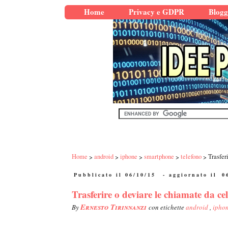
Home
Privacy e GDPR
Blogg
Home
android
iphone
smartphone
telefono
Trasfer
Pubblicato il 06/10/15
- aggiornato il
0
Trasferire o deviare le chiamate da cell
Ernesto Tirinnanzi
By
con etichette
android
,
ipho