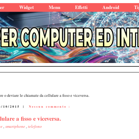
er
Widget
Menu
Effetti
Android
Ti
ire o deviare le chiamate da cellulare a fisso e viceversa.
6/10/2015
|
Nessun commento :
ulare a fisso e viceversa.
ne
,
smartphone
,
telefono