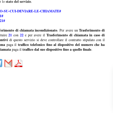
stato del servizio
r lo
.
O-SU-CUI-DEVIARE-LE-CHIAMATE#
1#
21#
ferimento di chiamata incondizionato
Trasferimento di
. Per avere un
21
22
Trasferimento di chiamata in caso di
ituire
con
e per avere il
ntivi
di questo servizio si deve controllare il contratto stipulato con il
ama
traffico telefonico fino al dispositivo del numero che ha
paga il
hiamata
traffico dal suo dispositivo fino a quello finale
paga il
.