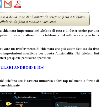
ento o deviazione di chiamata da telefono fisso a telefono
cellulare, da fisso a mobile e viceversa.
na chiamata importante nel telefono di casa e di dover uscire per una
attesa di una telefonata nel cellulare
ha la
apitare di essere in
che però
attivare un trasferimento di chiamata
sia da fisso
che può essere fatto
impostazioni specifiche per questa funzionalità
telefoni fissi
le
. Nei
tteri
per questa particolare operazione.
ULARI ANDROID E IOS
del telefono
tastiera numerica e fare tap nel menù a forma di
con la
ione chiamate