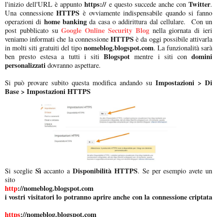
https://
Twitter
l'inizio dell'URL è appunto
e questo succede anche con
.
HTTPS
Una connessione
è ovviamente indispensabile quando si fanno
home banking
operazioni di
da casa o addirittura dal cellulare. Con un
Google Online Security Blog
post pubblicato su
nella giornata di ieri
HTTPS
veniamo informati che la connessione
è da oggi possibile attivarla
nomeblog.blogspot.com
in molti siti gratuiti del tipo
. La funzionalità sarà
Blogspot
domini
ben presto estesa a tutti i siti
mentre i siti con
personalizzati
dovranno aspettare.
Impostazioni > Di
Si può provare subito questa modifica andando su
Base > Impostazioni HTTPS
Sì
Disponibilità HTTPS
Si sceglie
accanto a
. Se per esempio avete un
sito
http
://nomeblog.blogspot.com
i vostri visitatori lo potranno aprire anche con la connessione criptata
https
://
nomeblog.blogspot.com