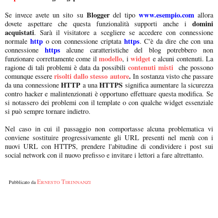
Blogger
www.esempio.com
Se invece avete un sito su
del tipo
allora
domini
dovete aspettare che questa funzionalità supporti anche i
acquistati
. Sarà il visitatore a scegliere se accedere con connessione
http
https
normale
o con connessione criptata
. C'è da dire che con una
https
connessione
alcune caratteristiche del blog potrebbero non
modello
widget
funzionare correttamente come il
, i
e alcuni contenuti. La
contenuti misti
ragione di tali problemi è data da possibili
che possono
risolti dallo stesso autore
.
comunque essere
In sostanza visto che passare
HTTP
HTTPS
da una connessione
a una
significa aumentare la sicurezza
contro hacker e malintenzionati è opportuno effettuare questa modifica. Se
si notassero dei problemi con il template o con qualche widget essenziale
si può sempre tornare indietro.
Nel caso in cui il passaggio non comportasse alcuna problematica vi
conviene sostituire progressivamente gli URL presenti nel menù con i
nuovi URL con HTTPS, prendere l'abitudine di condividere i post sui
social network con il nuovo prefisso e invitare i lettori a fare altrettanto.
Ernesto Tirinnanzi
Pubblicato da