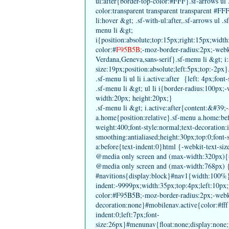
ul:after{border-top-color:#FFF}.sf-arrows ul 
color:transparent transparent transparent #FFF}
li:hover &gt; .sf-with-ul:after,.sf-arrows ul .
menu li &gt;
i{position:absolute;top:15px;right:15px;widt
color:#
F95B5B
;-moz-border-radius:2px;-webk
Verdana,Geneva,sans-serif}.sf-menu li &gt; 
size:19px;position:absolute;left:5px;top:-2px}.
.sf-menu li ul li i.active:after {left: 4px;font
.sf-menu li &gt; ul li i{border-radius:100px
width:20px; height:20px;}
.sf-menu li &gt; i.active:after{content:&#39
a.home{position:relative}.sf-menu a.home:be
weight:400;font-style:normal;text-decoration:i
smoothing:antialiased;height:30px;top:0;font
a:before{text-indent:0}html {-webkit-text-siz
@media only screen and (max-width:320px){
@media only screen and (max-width:768px) 
#navitions{display:block}#nav1{width:100%}
indent:-9999px;width:35px;top:4px;left:10px;
color:#F95B5B;-moz-border-radius:2px;-webki
decoration:none}#mobilenav.active{color:#ff
indent:0;left:7px;font-
size:26px}#menunav{float:none;display:none;p