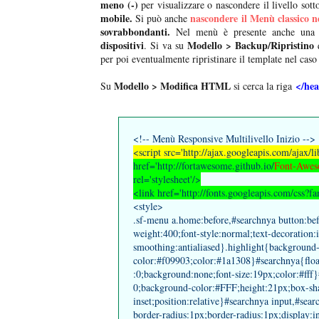
meno (-)
per visualizzare o nascondere il livello sot
mobile.
nascondere il Menù classico n
Si può anche
sovrabbondanti.
Nel menù è presente anche un
dispositivi
Modello > Backup/Ripristino
. Si va su
q
per poi eventualmente ripristinare il template nel caso
Modello > Modifica HTML
</he
Su
si cerca la riga
<!-- Menù Responsive Multilivello Inizio -->
<script src='http://ajax.googleapis.com/ajax/li
href='http://fortawesome.github.io/
Font-Awe
rel='stylesheet'/>
<link href='http://fonts.googleapis.com/css?f
<style>
.sf-menu a.home:before,#searchnya button:be
weight:400;font-style:normal;text-decoration:i
smoothing:antialiased}.highlight{background
color:#f09903;color:#1a1308}#searchnya{float:
:0;background:none;font-size:19px;color:#ff
0;background-color:#FFF;height:21px;box-
inset;position:relative}#searchnya input,#sea
border-radius:1px;border-radius:1px;display:in