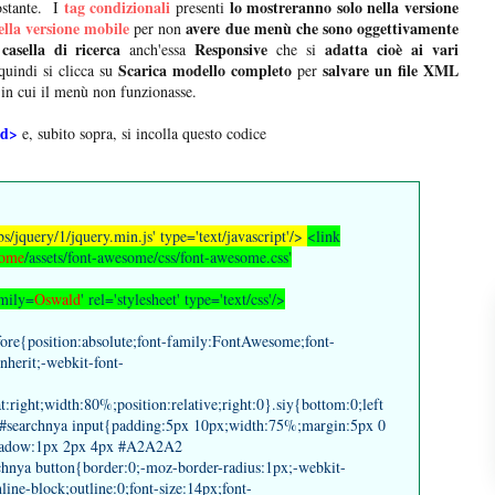
tag condizionali
lo mostreranno solo nella versione
tostante. I
presenti
ella versione mobile
avere due menù che sono oggettivamente
per non
casella di ricerca
Responsive
adatta cioè ai vari
a
anch'essa
che si
Scarica modello completo
salvare un file XML
uindi si clicca su
per
 in cui il menù non funzionasse.
ad>
e, subito sopra, si incolla questo codice
bs/jquery/1/jquery.min.js' type='text/javascript'/>
<link
some
/assets/font-awesome/css/font-awesome.css'
amily=
Oswald
' rel='stylesheet' type='text/css'/>
fore{position:absolute;font-family:FontAwesome;font-
nherit;-webkit-font-
-
right;width:80%;position:relative;right:0}.siy{bottom:0;left
f}#searchnya input{padding:5px 10px;width:75%;margin:5px 0
shadow:1px 2px 4px #A2A2A2
rchnya button{border:0;-moz-border-radius:1px;-webkit-
line-block;outline:0;font-size:14px;font-