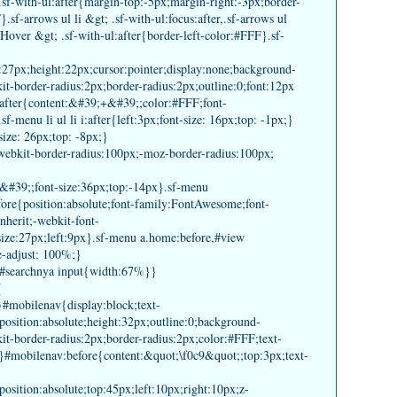
.sf-with-ul:after{margin-top:-5px;margin-right:-3px;border-
.sf-arrows ul li &gt; .sf-with-ul:focus:after,.sf-arrows ul
sfHover &gt; .sf-with-ul:after{border-left-color:#FFF}.sf-
h:27px;height:22px;cursor:pointer;display:none;background-
it-border-radius:2px;border-radius:2px;outline:0;font:12px
i:after{content:&#39;+&#39;;color:#FFF;font-
sf-menu li ul li i:after{left:3px;font-size: 16px;top: -1px;}
-size: 26px;top: -8px;}
;-webkit-border-radius:100px;-moz-border-radius:100px;
;-&#39;;font-size:36px;top:-14px}.sf-menu
fore{position:absolute;font-family:FontAwesome;font-
nherit;-webkit-font-
-size:27px;left:9px}.sf-menu a.home:before,#view
e-adjust: 100%;}
#searchnya input{width:67%}}
{
#mobilenav{display:block;text-
position:absolute;height:32px;outline:0;background-
t-border-radius:2px;border-radius:2px;color:#FFF;text-
f}#mobilenav:before{content:&quot;\f0c9&quot;;top:3px;text-
osition:absolute;top:45px;left:10px;right:10px;z-