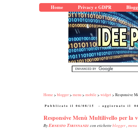
Home
Privacy e GDPR
Blogg
Home
blogger
menu
mobile
widget
Responsive Men
Pubblicato il 06/08/15
- aggiornato il
0
Responsive Menù Multilivello per la ve
Ernesto Tirinnanzi
By
con etichette
blogger
,
menu