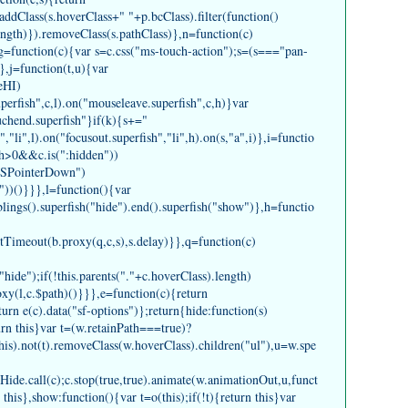
).addClass(s.hoverClass+" "+p.bcClass).filter(function()
length)}).removeClass(s.pathClass)},n=function(c)
,g=function(c){var s=c.css("ms-touch-action");s=(s==="pan-
},j=function(t,u){var
eHI)
uperfish",c,l).on("mouseleave.superfish",c,h)}var
chend.superfish"}if(k){s+="
"li",l).on("focusout.superfish","li",h).on(s,"a",i)},i=functio
gth>0&&c.is(":hidden"))
"MSPointerDown")
i"))()}}},l=function(){var
blings().superfish("hide").end().superfish("show")},h=functio
tTimeout(b.proxy(q,c,s),s.delay)}},q=function(c)
"hide");if(!this.parents("."+c.hoverClass).length)
roxy(l,c.$path)()}}},e=function(c){return
urn e(c).data("sf-options")};return{hide:function(s)
urn this}var t=(w.retainPath===true)?
his).not(t).removeClass(w.hoverClass).children("ul"),u=w.spe
ide.call(c);c.stop(true,true).animate(w.animationOut,u,funct
this},show:function(){var t=o(this);if(!t){return this}var