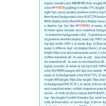
family:oswald;color:#BDB5B5;font-weight:4
color:#
F95B5B
;padding:0;width:15%;height:
right:5px;cursor:pointer;position:relative;
#navitions{background-color:#242729;border-
#666;display:none}#mobilenav{display:none}
x-shadow:1px 2px 9px #
F95B5B
}.sf-menu,.s
li{white-space:normal;-moz-transition:backgr
.2s;transition:background-color .2s;position:r
ul{position:absolute;display:none;top:100%;l
top:4px;width:100%}.sf-menu &gt; li{float:lef
menu li.sfHover &gt; ul{display:block}.sf-men
height:40px;text-decoration:none;zoom:1;colo
webkit-transition:all .4s ease-in-out; -moz-trans
ms-transition:all .4s ease-in-out;transition:al
family:oswald}.sf-menu ul ul{top:0;left:100
color:#A30000;margin-left:4px;text-indent:-
menu ul li{background-color:#242729}.sf-men
weight:400;height:30px;line-height:30px;font-
li{background:#3C3C3C}.sf-menu li:hover &gt;
moz-transition:none;-webkit-transition:none;t
arrows .sf-with-ul:after{content:&#39;&#39;;
top:-3px;height:0;width:0;border:5px solid tr
with-ul:focus:after,.sf-arrows &gt; li:hover &g