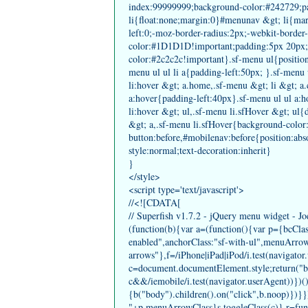
index:99999999;background-color:#242729;
li{float:none;margin:0}#menunav &gt; li{mar
left:0;-moz-border-radius:2px;-webkit-border
color:#1D1D1D!important;padding:5px 20px;
color:#2c2c2c!important}.sf-menu ul{position
menu ul ul li a{padding-left:50px; }.sf-menu 
li:hover &gt; a.home,.sf-menu &gt; li &gt; 
a:hover{padding-left:40px}.sf-menu ul ul a:
li:hover &gt; ul,.sf-menu li.sfHover &gt; ul{d
&gt; a,.sf-menu li.sfHover{background-color
button:before,#mobilenav:before{position:abs
style:normal;text-decoration:inherit}
}
</style>
<script type='text/javascript'>
//<![CDATA[
// Superfish v1.7.2 - jQuery menu widget - Jo
(function(b){var a=(function(){var p={bcClas
enabled",anchorClass:"sf-with-ul",menuArrow
arrows"},f=/iPhone|iPad|iPod/i.test(navigator
c=document.documentElement.style;return("be
c&&/iemobile/i.test(navigator.userAgent))})(
{b("body").children().on("click",b.noop)})}
"+p.menuArrowClass}s.toggleClass(c)},r=func