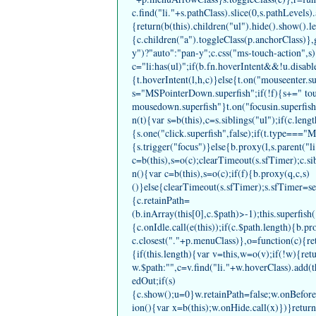
c.find("li."+s.pathClass).slice(0,s.pathLevels
{return(b(this).children("ul").hide().show().
{c.children("a").toggleClass(p.anchorClass)}
y")?"auto":"pan-y";c.css("ms-touch-action",s)
c="li:has(ul)";if(b.fn.hoverIntent&&!u.disabl
{t.hoverIntent(l,h,c)}else{t.on("mouseenter.s
s="MSPointerDown.superfish";if(!f){s+=" tou
mousedown.superfish"}t.on("focusin.superfish",
n(t){var s=b(this),c=s.siblings("ul");if(c.len
{s.one("click.superfish",false);if(t.type===
{s.trigger("focus")}else{b.proxy(l,s.parent("l
c=b(this),s=o(c);clearTimeout(s.sfTimer);c.si
n(){var c=b(this),s=o(c);if(f){b.proxy(q,c,s)
()}else{clearTimeout(s.sfTimer);s.sfTimer=se
{c.retainPath=
(b.inArray(this[0],c.$path)>-1);this.superfish(
{c.onIdle.call(e(this));if(c.$path.length){b.p
c.closest("."+p.menuClass)},o=function(c){ret
{if(this.length){var v=this,w=o(v);if(!w){ret
w.$path:"",c=v.find("li."+w.hoverClass).add(t
edOut;if(s)
{c.show();u=0}w.retainPath=false;w.onBeforeH
ion(){var x=b(this);w.onHide.call(x)})}return 