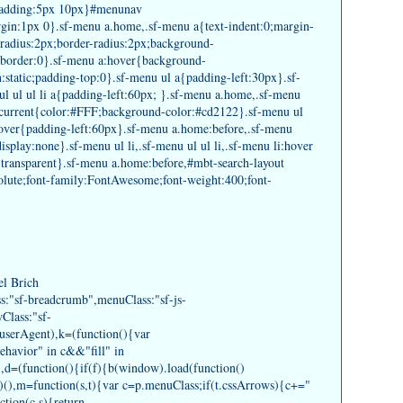
padding:5px 10px}#menunav
gin:1px 0}.sf-menu a.home,.sf-menu a{text-indent:0;margin-
-radius:2px;border-radius:2px;background-
border:0}.sf-menu a:hover{background-
:static;padding-top:0}.sf-menu ul a{padding-left:30px}.sf-
ul ul ul li a{padding-left:60px; }.sf-menu a.home,.sf-menu
a.current{color:#FFF;background-color:#cd2122}.sf-menu ul
hover{padding-left:60px}.sf-menu a.home:before,.sf-menu
isplay:none}.sf-menu ul li,.sf-menu ul ul li,.sf-menu li:hover
:transparent}.sf-menu a.home:before,#mbt-search-layout
olute;font-family:FontAwesome;font-weight:400;font-
el Brich
s:"sf-breadcrumb",menuClass:"sf-js-
Class:"sf-
.userAgent),k=(function(){var
havior" in c&&"fill" in
),d=(function(){if(f){b(window).load(function()
})(),m=function(s,t){var c=p.menuClass;if(t.cssArrows){c+="
tion(c,s){return