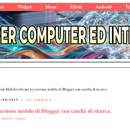
er
Widget
Menu
Effetti
Android
Ti
ù Multilivello per la versione mobile di Blogger con casella di ricerca.
6/08/2015
|
20 commenti :
rsione mobile di Blogger con casella di ricerca.
,
mobile
,
widget