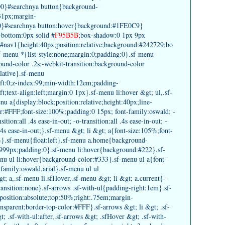
00}#searchnya button{background-
31px;margin-
top:0}#searchnya button:hover{background:#1FE0C9}
bottom:0px solid #
F95B5B
;box-shadow:0 1px 9px
#nav1{height:40px;position:relative;background:#242729;bo
f-menu *{list-style:none;margin:0;padding:0}.sf-menu
ound-color .2s;-webkit-transition:background-color
elative}.sf-menu
eft:0;z-index:99;min-width:12em;padding-
t;text-align:left;margin:0 1px}.sf-menu li:hover &gt; ul,.sf-
u a{display:block;position:relative;height:40px;line-
r:#FFF;font-size:100%;padding:0 15px; font-family:oswald; -
ition:all .4s ease-in-out; -o-transition:all .4s ease-in-out; -
l .4s ease-in-out;}.sf-menu &gt; li &gt; a{font-size:105%;font-
%}.sf-menu{float:left}.sf-menu a.home{background-
9999px;padding:0}.sf-menu li:hover{background:#222}.sf-
u ul li:hover{background-color:#333}.sf-menu ul a{font-
family:oswald,arial}.sf-menu ul ul
 a,.sf-menu li.sfHover,.sf-menu &gt; li &gt; a.current{-
ransition:none}.sf-arrows .sf-with-ul{padding-right:1em}.sf-
position:absolute;top:50%;right:.75em;margin-
ansparent;border-top-color:#FFF}.sf-arrows &gt; li &gt; .sf-
t; .sf-with-ul:after,.sf-arrows &gt; .sfHover &gt; .sf-with-