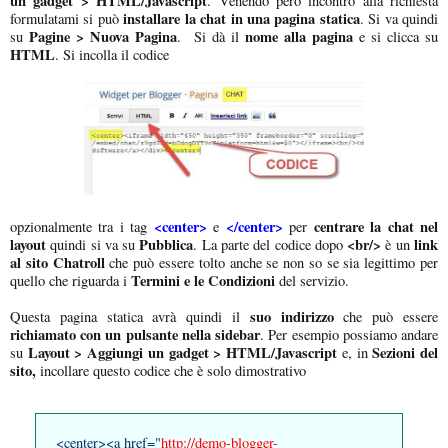
un gadget > HTML/Javascript
. Venendo però incontro alla richiesta
installare la chat in una pagina statica
formulatami si può
. Si va quindi
Pagine > Nuova Pagina
nome alla pagina
su
. Si dà il
e si clicca su
HTML
. Si incolla il codice
<center>
</center>
centrare la chat nel
opzionalmente tra i tag
e
per
layout
Pubblica
<br/>
link
quindi si va su
. La parte del codice dopo
è un
al sito
Chatroll
che può essere tolto anche se non so se sia legittimo per
Termini e le Condizioni
quello che riguarda i
del servizio.
suo indirizzo
Questa pagina statica avrà quindi il
che può essere
richiamato con un pulsante nella sidebar
. Per esempio possiamo andare
Layout > Aggiungi un gadget > HTML/Javascript
Sezioni del
su
e, in
sito,
incollare questo codice che è solo dimostrativo
<center><a href="
http://demo-blogger-