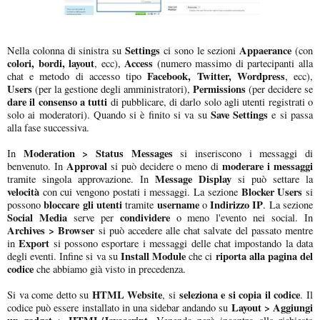
Settings
Appaerance
Nella colonna di sinistra su
ci sono le sezioni
(con
colori, bordi, layout
Access
, ecc),
(numero massimo di partecipanti alla
Facebook, Twitter, Wordpress
chat e metodo di accesso tipo
, ecc),
Users
Permissions
(per la gestione degli amministratori),
(per decidere se
dare il consenso a tutti
di pubblicare, di darlo solo agli utenti registrati o
Save Settings
solo ai moderatori). Quando si è finito si va su
e si passa
alla fase successiva.
Moderation > Status Messages
In
si inseriscono i messaggi di
Approval
moderare i messaggi
benvenuto. In
si può decidere o meno di
Message Display
tramite singola approvazione. In
si può settare la
velocità
Blocker Users
con cui vengono postati i messaggi. La sezione
si
bloccare gli utenti
username
Indirizzo IP
possono
tramite
o
. La sezione
Social Media
condividere
serve per
o meno l'evento nei social. In
Archives > Browser
si può accedere alle chat salvate del passato mentre
Export
in
si possono esportare i messaggi delle chat impostando la data
Install Module
riporta alla pagina del
degli eventi. Infine si va su
che ci
codice
che abbiamo già visto in precedenza.
HTML Website
seleziona e si copia il codice
Si va come detto su
, si
. Il
Layout > Aggiungi
codice può essere installato in una sidebar andando su