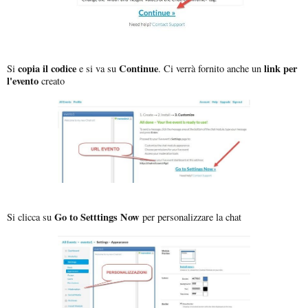
copia il codice
Continue
link per
Si
e si va su
. Ci verrà fornito anche un
l'evento
creato
Go to Setttings Now
Si clicca su
per personalizzare la chat