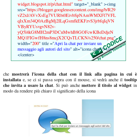
widget.blogspot.it/p/chat.html"
target="_blank" ><img
src="
https://blogger.googleusercontent.com/img/b/R29
vZ2xl/AVvXsEg7VURbi0EivbSpNAmWMXFl7VFL
qIxXm34Q0AzBgMj2ILqGsmfkEKFzvS3jrbfqIqVN
VByRYUsvgvN82v-
yQ5l4kG8MH2mP3DCnMwhB8GOFcwKBeDdjeN
MQ1FIGwfH8ns8mcjX2CQsTLCKN/s250/chat.png
"
width="
200
" title ="
Apri la chat per inviare un
messaggio agli autori del sito
" alt="icona chat"/></a>
</center>
mostrerà l'icona della chat con il link alla pagina in cui è
che
installata
tooltip
e, se ci si passa sopra con il mouse, si vedrà anche il
che invita a usare la chat
mettere il titolo al widget
. Si può anche
in
modo da rendere più chiaro il significato della icona