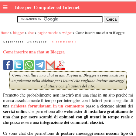
≡
Idee per Computer ed Internet
Home
blogger
chat
pagine statiche
widget
Come inserire una chat su Blogger.
Aggiornato:
24/06/2015
|
8 commenti :
Come inserire una chat su Blogger.
Come installare una chat in una Pagina di Blogger e come mostrare
un pulsante nella sidebar per i lettori che vogliono inviare messaggi
e chattare con gli autori del sito.
Premetto che probabilmente non inserirò mai una chat in un sito perché mi
manca assolutamente il tempo per interagire con i lettori però a seguito di
richiesta formulatami in un commento
una
passo a elencare alcuni dei
servizi online
installare gratuitamente
che permettono allo webmaster di
una chat per avere scambi di opinioni con gli utenti in tempo reale
e
integrazione dei commenti classici.
che possa essere una
postare messaggi senza nessun tipo di
Ci sono chat che permettono di