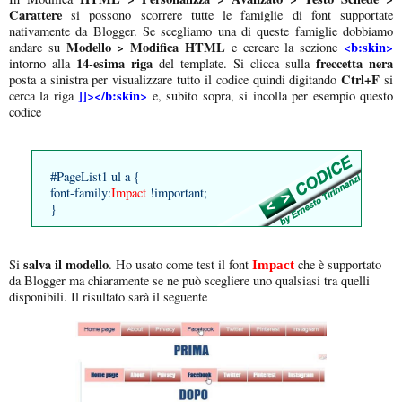
Carattere
si possono scorrere tutte le famiglie di font supportate
nativamente da Blogger. Se scegliamo una di queste famiglie dobbiamo
Modello > Modifica HTML
<b:skin>
andare su
e cercare la sezione
14-esima riga
freccetta nera
intorno alla
del template. Si clicca sulla
Ctrl+F
posta a sinistra per visualizzare tutto il codice quindi digitando
si
]]></b:skin>
cerca la riga
e, subito sopra, si incolla per esempio questo
codice
#PageList1 ul a {
font-family:
Impact
!important;
}
salva il modello
Si
. Ho usato come test il font
che è supportato
Impact
da Blogger ma chiaramente se ne può scegliere uno qualsiasi tra quelli
disponibili. Il risultato sarà il seguente