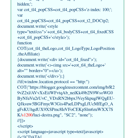
hidden;';
var cot_tl4_popCSS=cot_tl4_popCSS+'z-index: 100;';
var
cot_tl4_popCSS=cot_tl4_popCSS+cot_t2_DOCtp2;
document.write('<style
type="text/css">'+cot_tl4_bodyCSS+cot_tl4_fixedCSS
+cot_tl4_popCSS+'</style>');
function
COT(cot_tl4_theLogo,cot_tl4_LogoType,LogoPosition
,theAffiliate)
{document.write('<div id="cot_tl4_fixed">');
document.write('<><img src='+cot_tl4_theLogo+'
alt="" border="0"></a>');
document.write('</div>');}
//if(window.location.protocol == "http:")
COT("https://blogger.googleusercontent.com/img/b/R2
9vZ2xl/AVvXsEiiWFvtqAb_neiKk49b2N9WsoWG0
ByNfuVu2rUvC_VDxRN2bbpx3VeySkpuglWQgEU-
QJksuw5BGFmycW3Gis4PaeLDPxgLfUcMfEgO_A
gFsKUhgdUX9XSPmc8IeVFoCEKpSlm6zuWXX7S
K/
s1200
/luci-destra.png", "SC2", "none");
//]]>
</script>
<script language=javascript type=text/javascript>
//<![CDATA[