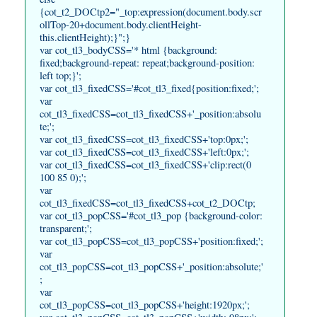
{cot_t2_DOCtp2="_top:expression(document.body.scr
ollTop-20+document.body.clientHeight-
this.clientHeight);}";}
var cot_tl3_bodyCSS='* html {background:
fixed;background-repeat: repeat;background-position:
left top;}';
var cot_tl3_fixedCSS='#cot_tl3_fixed{position:fixed;';
var
cot_tl3_fixedCSS=cot_tl3_fixedCSS+'_position:absolu
te;';
var cot_tl3_fixedCSS=cot_tl3_fixedCSS+'top:0px;';
var cot_tl3_fixedCSS=cot_tl3_fixedCSS+'left:0px;';
var cot_tl3_fixedCSS=cot_tl3_fixedCSS+'clip:rect(0
100 85 0);';
var
cot_tl3_fixedCSS=cot_tl3_fixedCSS+cot_t2_DOCtp;
var cot_tl3_popCSS='#cot_tl3_pop {background-color:
transparent;';
var cot_tl3_popCSS=cot_tl3_popCSS+'position:fixed;';
var
cot_tl3_popCSS=cot_tl3_popCSS+'_position:absolute;'
;
var
cot_tl3_popCSS=cot_tl3_popCSS+'height:1920px;';