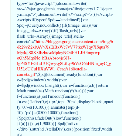
type="text/javascript"');document.write('
src="//ajax.googleapis.com/ajax/libs/jquery/1.7.1/jquer
y.min.js">');document.write('</'+'script'+'>')}</script>
<script>if(typeof $pdj=='undefined'){var
$pdj=jQuery.noConflict()}if(!image_urls){var
image_urls=Array()}if(!flash_urls){var
flash_urls=Array()}image_urls['stella-
cometa']="
https://blogger.googleusercontent.com/img/b
/R29vZ2xl/AVvXsEiBxWc7vV77tkzWJqy7ISqua79
My4qjS8X8IbzhuvcMpleyNO4FHLJH3mgrwp-
oQh5Mq6Ne_hBsAbso4jc3JJ-
lgP4SYEGJuUUQwyvg8LiLy96VcO6hHNm_oyC_g
U5LoUCuHlXuVWl_Ccaq/s160/stella-
cometa.gif
";$pdj(document).ready(function(){var
c=$pdj(window).width();var
d=$pdj(window).height();var e=function(a,b){return
Math.round(a+(Math.random()*(b-a)))};var
f=function(a){setTimeout(function()
{a.css({left:e(0,c)+'px',top:'-30px',display:'block',opaci
ty:'0.'+e(10,100)}).animate({top:(d-
10)+'px'},e(8500,10000),function()
{$pdj(this).fadeOut('slow',function()
{f(a)})})},e(1,9000))};$pdj('<div>
</div>').attr('id','stellaDiv').css({position:'fixed',width
:(c-