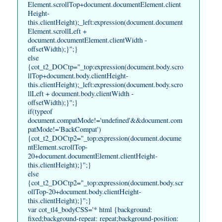
Element.scrollTop+document.documentElement.client
Height-
this.clientHeight);_left:expression(document.document
Element.scrollLeft +
document.documentElement.clientWidth -
offsetWidth);}";}
else
{cot_t2_DOCtp="_top:expression(document.body.scro
llTop+document.body.clientHeight-
this.clientHeight);_left:expression(document.body.scro
llLeft + document.body.clientWidth -
offsetWidth);}";}
if(typeof
document.compatMode!='undefined'&&document.com
patMode!='BackCompat')
{cot_t2_DOCtp2="_top:expression(document.docume
ntElement.scrollTop-
20+document.documentElement.clientHeight-
this.clientHeight);}";}
else
{cot_t2_DOCtp2="_top:expression(document.body.scr
ollTop-20+document.body.clientHeight-
this.clientHeight);}";}
var cot_tl4_bodyCSS='* html {background:
fixed;background-repeat: repeat;background-position: