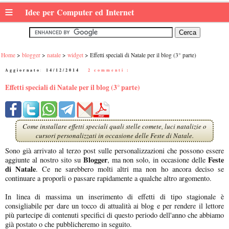
≡
Idee per Computer ed Internet
Home
blogger
natale
widget
Effetti speciali di Natale per il blog (3° parte)
Aggiornato:
14/12/2014
|
2 commenti :
Effetti speciali di Natale per il blog (3° parte)
Come installare effetti speciali quali stelle comete, luci natalizie o
cursori personalizzati in occasione delle Feste di Natale.
Sono già arrivato al terzo post sulle personalizzazioni che possono essere
Blogger
Feste
aggiunte al nostro sito su
, ma non solo, in occasione delle
di Natale
. Ce ne sarebbero molti altri ma non ho ancora deciso se
continuare a proporli o passare rapidamente a qualche altro argomento.
In linea di massima un inserimento di effetti di tipo stagionale è
consigliabile per dare un tocco di attualità ai blog e per rendere il lettore
più partecipe di contenuti specifici di questo periodo dell'anno che abbiamo
già postato o che pubblicheremo in seguito.