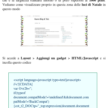
1000 pixel
che è la larghezza standard intorno o di poco superiore ai
.
luci di Natale
Vediamo come visualizzare proprio in questa zona delle
in
questo modo
Layout > Aggiungi un gadget > HTML/Javascript
Si accede a
e si
incolla questo codice
<script language=javascript type=text/javascript>
//<![CDATA[
var Ovr2b='';
if(typeof
document.compatMode!='undefined'&&document.com
patMode!='BackCompat')
{cot_t2_DOCtp="_top:expression(document.document