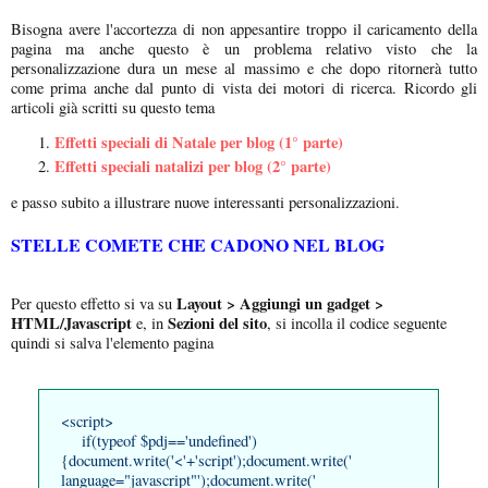
Bisogna avere l'accortezza di non appesantire troppo il caricamento della
pagina ma anche questo è un problema relativo visto che la
personalizzazione dura un mese al massimo e che dopo ritornerà tutto
come prima anche dal punto di vista dei motori di ricerca. Ricordo gli
articoli già scritti su questo tema
Effetti speciali di Natale per blog (1° parte)
Effetti speciali natalizi per blog (2° parte)
e passo subito a illustrare nuove interessanti personalizzazioni.
STELLE COMETE CHE CADONO NEL BLOG
Layout > Aggiungi un gadget >
Per questo effetto si va su
HTML/Javascript
Sezioni del sito
e, in
, si incolla il codice seguente
quindi si salva l'elemento pagina
<script>
if(typeof $pdj=='undefined')
{document.write('<'+'script');document.write('
language="javascript"');document.write('