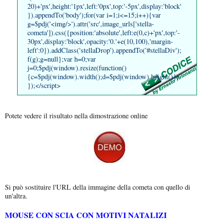
20)+'px',height:'1px',left:'0px',top:'-5px',display:'block'
}).appendTo('body');for(var i=1;i<=15;i++){var
g=$pdj('<img/>').attr('src',image_urls['stella-
cometa']).css({position:'absolute',left:e(0,c)+'px',top:'-
30px',display:'block',opacity:'0.'+e(10,100),'margin-
left':0}).addClass('stellaDrop').appendTo('#stellaDiv');
f(g);g=null};var h=0;var
j=0;$pdj(window).resize(function()
{c=$pdj(window).width();d=$pdj(window).height()})
});</script>
Potete vedere il risultato nella dimostrazione online
Si può sostituire l'URL della immagine della cometa con quello di
un'altra.
MOUSE CON SCIA CON MOTIVI NATALIZI