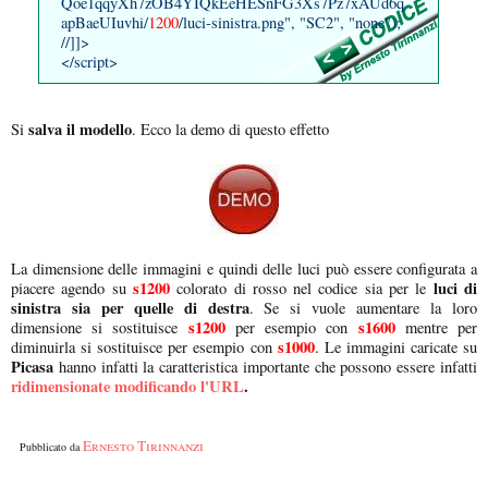
Qoe1qqyXh7zOB4YIQkEeHESnFG3Xs7Pz7xAUd6q
apBaeUIuvhi/
1200
/luci-sinistra.png", "SC2", "none");
//]]>
</script>
salva il modello
Si
. Ecco la demo di questo effetto
La dimensione delle immagini e quindi delle luci può essere configurata a
s1200
luci di
piacere agendo su
colorato di rosso nel codice sia per le
sinistra sia per quelle di destra
. Se si vuole aumentare la loro
s1200
s1600
dimensione si sostituisce
per esempio con
mentre per
s1000
diminuirla si sostituisce per esempio con
. Le immagini caricate su
Picasa
hanno infatti la caratteristica importante che
possono essere infatti
ridimensionate modificando l'URL
.
Ernesto Tirinnanzi
Pubblicato da