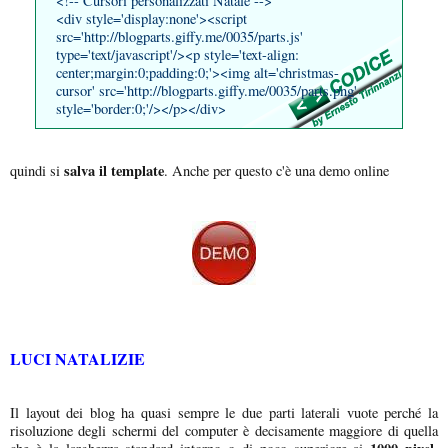
<!-- Cursori personalizzati Natale -->
<div style='display:none'><script
src='http://blogparts.giffy.me/0035/parts.js'
type='text/javascript'/><p style='text-align:
center;margin:0;padding:0;'><img alt='christmas-
cursor' src='http://blogparts.giffy.me/0035/parts.png'
style='border:0;'/></p></div>
salva il template
quindi si
. Anche per questo c'è una demo online
LUCI NATALIZIE
Il layout dei blog ha quasi sempre le due parti laterali vuote perché la
risoluzione degli schermi del computer è decisamente maggiore di quella