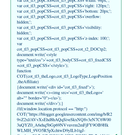
var cot_tl3_popCSS=cot_tl3_popCSS+'width: 98px;';
var cot_tl3_popCSS=cot_tl3_popCSS+'right: 120px;';
var cot_tl3_popCSS=cot_tl3_popCSS+'bottom: 20px;';
var cot_tl3_popCSS=cot_tl3_popCSS+'overflow:
hidden;';
var cot_tl3_popCSS=cot_tl3_popCSS+'visibility:
hidden;';
var cot_tl3_popCSS=cot_tl3_popCSS+'z-index: 100;';
var
cot_tl3_popCSS=cot_tl3_popCSS+cot_t2_DOCtp2;
document.write('<style
type="text/css">'+cot_tl3_bodyCSS+cot_tl3_fixedCSS
+cot_tl3_popCSS+'</style>');
function
COT(cot_tl3_theLogo,cot_tl3_LogoType,LogoPosition
,theAffiliate)
{document.write('<div id="cot_tl3_fixed">');
document.write('<><img src='+cot_tl3_theLogo+'
alt="" border="0"></a>');
document.write('</div>');}
//if(window.location.protocol == "http:")
COT("https://blogger.googleusercontent.com/img/b/R2
9vZ2xl/AVvXsEhd8hAQqSiveSkxNQ8v3eN7C6W00
3uQYZ0_A6ehq5bGp69NVvuvrm2mFjFY9OB9Hk
WLMH_9VO5R5pXchtwD9yILb1tgJ-