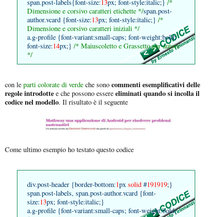
span.post-labels{font-size:
13
px; font-style:italic;}
/*
Dimensione e corsivo caratteri etichette */
span.post-
author.vcard {font-size:
13
px; font-style:italic;}
/*
Dimensione e corsivo caratteri iniziali */
a.g-profile {font-variant:small-caps; font-weight:bold;
font-size:
14
px;}
/* Maiuscoletto e Grassetto per autore
*/
commenti esemplificativi delle
con le
parti colorate di verde
che sono
regole introdotte
eliminati quando si incolla il
e che possono essere
codice nel modello
. Il risultato è il seguente
Come ultimo esempio ho testato questo codice
div.post-header {border-bottom:
1
px
solid
#
191919
;}
span.post-labels, span.post-author.vcard {font-
size:
13
px; font-style:italic;}
a.g-profile {font-variant:small-caps; font-weight:bold;