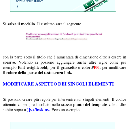
font-style: italic;
}
salva il modello
Si
. Il risultato sarà il seguente
con la parte sotto il titolo che è aumentata di dimensione oltre a essere in
corsivo
. Volendo si possono aggiungere anche altre righe come per
font-weight:bold;
grassetto
color:#
f00
;
esempio
per il
o
per modificare
colore della parte del testo senza link.
il
MODIFICARE ASPETTO DEI SINGOLI ELEMENTI
Si possono creare più regole per intervenire sui singoli elementi. Il codice
stesso punto del template
ottenuto va sempre incollato nello
vale a dire
]]></b:skin>.
subito sopra a
Ecco un esempio