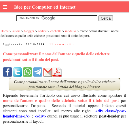
≡
Idee per Computer ed Internet
Home
autori
blogger
codice
etichette
modello
Come personalizzare il nome
dell'autore e quello delle etichette posizionati sotto il titolo del post.
Aggiornato:
28/10/2014
|
11 commenti :
Come personalizzare il nome dell'autore e quello delle etichette
posizionati sotto il titolo del post.
Come personalizzare il nome dell'autore e quello dellee etichette
posizionate sotto il titolo del blog su Blogger.
Riprendo brevemente l'articolo con cui avevo illustrato come spostare il
nome dell'autore e quello delle etichette sotto il titolo del post
per
personalizzarne l'aspetto. Secondo il tutorial appena linkato questi
<div class='post-
elementi sono stati incollati nel mezzo alle righe
header-line-1'/>
</div
post-header
e
>
quindi si può usare il selettore
per
personalizzarne il layout.