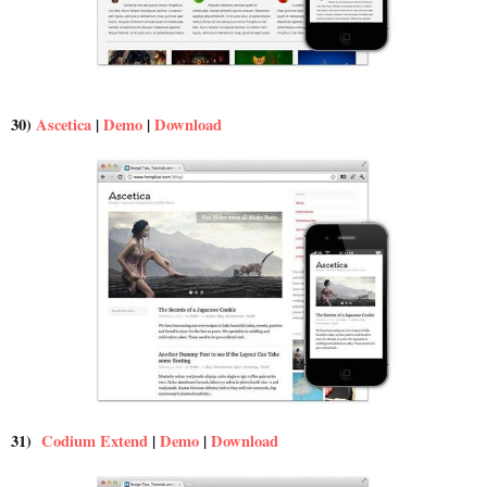
30)
Ascetica
|
Demo
|
Download
31)
Codium Extend
|
Demo
|
Download