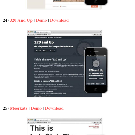
24)
320 And Up
|
Demo
|
Download
25)
Meerkats
|
Demo
|
Download