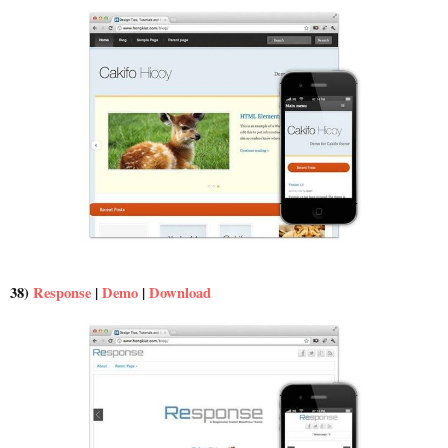
38)
Response
|
Demo
|
Download