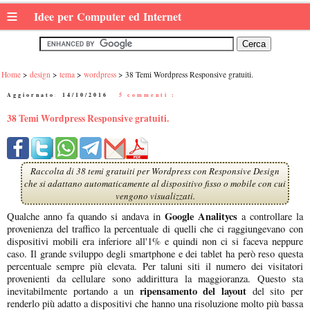
≡
Idee per Computer ed Internet
Home
design
tema
wordpress
38 Temi Wordpress Responsive gratuiti.
Aggiornato:
14/10/2016
|
5 commenti :
38 Temi Wordpress Responsive gratuiti.
Raccolta di 38 temi gratuiti per Wordpress con Responsive Design
che si adattano automaticamente al dispositivo fisso o mobile con cui
vengono visualizzati.
Google Analitycs
Qualche anno fa quando si andava in
a controllare la
provenienza del traffico la percentuale di quelli che ci raggiungevano con
dispositivi mobili era inferiore all'1% e quindi non ci si faceva neppure
caso. Il grande sviluppo degli smartphone e dei tablet ha però reso questa
percentuale sempre più elevata. Per taluni siti il numero dei visitatori
provenienti da cellulare sono addirittura la maggioranza. Questo sta
ripensamento del layout
inevitabilmente portando a un
del sito per
renderlo più adatto a dispositivi che hanno una risoluzione molto più bassa