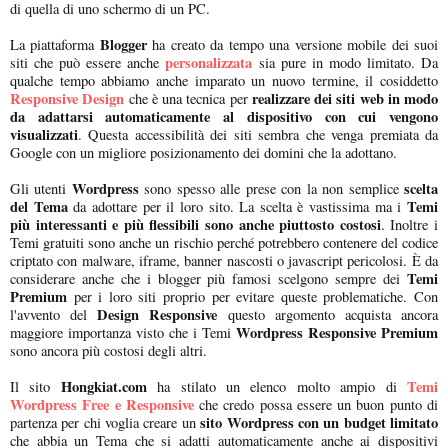
di quella di uno schermo di un PC.
Blogger
La piattaforma
ha creato da tempo una versione mobile dei suoi
personalizzata
siti che può essere anche
sia pure in modo limitato. Da
qualche tempo abbiamo anche imparato un nuovo termine, il cosiddetto
Responsive Design
realizzare dei siti web in modo
che è una tecnica per
da adattarsi automaticamente al dispositivo con cui vengono
visualizzati
. Questa accessibilità dei siti sembra che venga premiata da
Google con un migliore posizionamento dei domini che la adottano.
Wordpress
scelta
Gli utenti
sono spesso alle prese con la non semplice
del Tema
Temi
da adottare per il loro sito. La scelta è vastissima ma i
più interessanti e più flessibili sono anche piuttosto costosi
. Inoltre i
Temi gratuiti sono anche un rischio perché potrebbero contenere del codice
criptato con malware, iframe, banner nascosti o javascript pericolosi. È da
Temi
considerare anche che i blogger più famosi scelgono sempre dei
Premium
per i loro siti proprio per evitare queste problematiche. Con
Design Responsive
l'avvento del
questo argomento acquista ancora
Wordpress Responsive Premium
maggiore importanza visto che i Temi
sono ancora più costosi degli altri.
Hongkiat.com
Temi
Il sito
ha stilato un elenco molto ampio di
Wordpress Free e Responsive
che credo possa essere un buon punto di
sito Wordpress con un budget limitato
partenza per chi voglia creare un
che abbia un Tema che si adatti automaticamente anche ai dispositivi