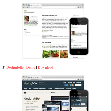
3)
Designfolio
|
Demo
|
Download