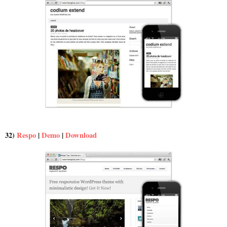
32)
Respo
|
Demo
|
Download