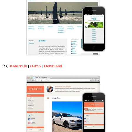
23)
BonPress
|
Demo
|
Download