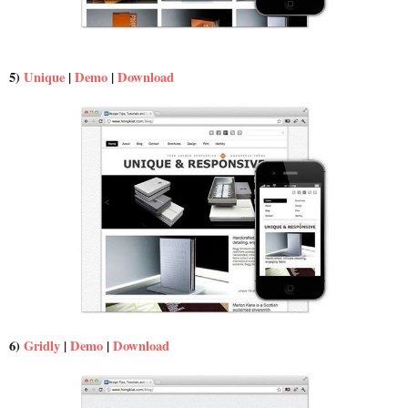
5)
Unique
|
Demo
|
Download
6)
Gridly
|
Demo
|
Download