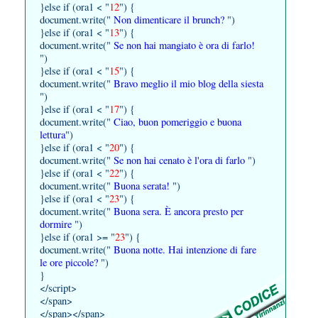
}else if (ora1 < "
12
") {
document.write("
Non dimenticare il brunch?
")
}else if (ora1 < "
13
") {
document.write("
Se non hai mangiato è ora di farlo!
")
}else if (ora1 < "
15
") {
document.write("
Bravo meglio il mio blog della siesta
")
}else if (ora1 < "
17
") {
document.write("
Ciao, buon pomeriggio e buona
lettura
")
}else if (ora1 < "
20
") {
document.write("
Se non hai cenato è l'ora di farlo
")
}else if (ora1 < "
22
") {
document.write("
Buona serata!
")
}else if (ora1 < "
23
") {
document.write("
Buona sera. È ancora presto per
dormire
")
}else if (ora1 >= "
23
") {
document.write("
Buona notte. Hai intenzione di fare
le ore piccole?
")
}
</script>
</span>
</span></span>