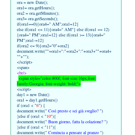
ora = new Date();
ora1= ora.getHours();
ora2 = ora.getMinutes();
ora3= ora.getSeconds();
if(ora1==0){ora4=" AM";ora1=12}
else if(ora1 <= 11){ora4=" AM"} else if(ora1 == 12)
{ora4=" PM";ora1=12} else if(ora1 >= 13){ora4="
PM";ora1-=12}
if(ora2 <= 9){ora2="0"+ora2}
document.write(""+ora1+":"+ora2+":"+ora3+""+ora4+
""+"");
</script>
<span>
<br/>
<span style="color:#00f; font-size:16px;font-
family:Georgia; font-weight: bold;">
<script>
day1 = new Date()
ora1 = day1.getHours()
if (ora1 < "
6
") {
document.write("
Così presto e sei già sveglio?
")
}else if (ora1 < "
10
"){
document.write("
Buon giorno, fatta la colazione?
")
}else if (ora1 < "
11
"){
document.write("
Comincia a pensare al pranzo
")