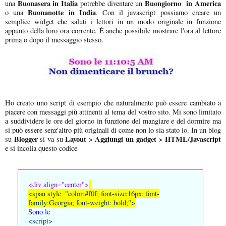
Buonasera in Italia
Buongiorno in America
una
potrebbe diventare un
Buonanotte in India
o una
. Con il javascript possiamo creare un
semplice widget che saluti i lettori in un modo originale in funzione
appunto della loro ora corrente. È anche possibile mostrare l'ora al lettore
prima o dopo il messaggio stesso.
Ho creato uno script di esempio che naturalmente può essere cambiato a
piacere con messaggi più attinenti al tema del vostro sito. Mi sono limitato
a suddividere le ore del giorno in funzione del mangiare e del dormire ma
si può essere senz'altro più originali di come non lo sia stato io. In un blog
Blogger
Layout > Aggiungi un gadget > HTML/Javascript
su
si va su
e si incolla questo codice
<div align="center">
<span style="color:#f0f; font-size:16px; font-
family:Georgia; font-weight: bold;">
Sono le
<script>