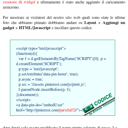
creatore di widget
e ultimamente è stato anche aggiunto il caricamento
asincrono.
Per mostrare ai visitatori del nostro sito web quali sono state le ultime
Layout > Aggiungi un
foto che abbiamo pinnato dobbiamo andare su
gadget > HTML/Javascript
e incollare questo codice
<script type="text/javascript">
(function(d){
var f = d.getElementsByTagName('SCRIPT')[0], p =
d.createElement('SCRIPT');
p.type = 'text/javascript';
p.setAttribute('data-pin-hover', true);
p.async = true;
p.src = '//assets.pinterest.com/js/pinit.js';
f.parentNode.insertBefore(p, f);
}(document));
</script>
<a data-pin-do="embedUser"
href="http://pinterest.com
/parsifal32
/"></a>
dove dovrà solo essere modificato il nome utente colorato di rosso. La