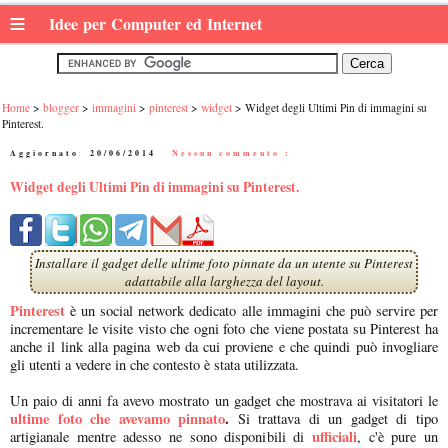
≡
Idee per Computer ed Internet
Home
blogger
immagini
pinterest
widget
Widget degli Ultimi Pin di immagini su
Pinterest.
Aggiornato:
20/06/2014
|
Nessun commento :
Widget degli Ultimi Pin di immagini su Pinterest.
Installare il gadget delle ultime foto pinnate da un utente su Pinterest
adattabile alla larghezza del layout.
Pinterest
è un social network dedicato alle immagini che può servire per
incrementare le visite visto che ogni foto che viene postata su Pinterest ha
anche il link alla pagina web da cui proviene e che quindi può invogliare
gli utenti a vedere in che contesto è stata utilizzata.
Un paio di anni fa avevo mostrato un gadget che mostrava ai visitatori le
ultime foto che avevamo pinnato
.
Si trattava di un gadget di tipo
ufficiali
artigianale mentre adesso ne sono disponibili di
, c'è pure un