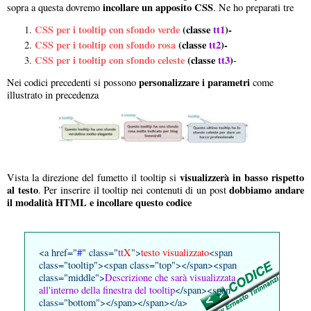
incollare un apposito CSS
sopra a questa dovremo
. Ne ho preparati tre
CSS per i tooltip con sfondo verde
(classe
tt1
)-
CSS per i tooltip con sfondo rosa
(classe
tt2
)-
CSS per i tooltip con sfondo celeste
(classe
tt3
)
-
personalizzare i parametri
Nei codici precedenti si possono
come
illustrato in precedenza
visualizzerà in basso rispetto
Vista la direzione del fumetto il tooltip si
al testo
dobbiamo andare
. Per inserire il tooltip nei contenuti di un post
il modalità HTML e incollare questo codice
<a href="
#
" class="
tt
X
">
testo visualizzato
<span
class="tooltip"><span class="top"></span><span
class="middle">
Descrizione che sarà visualizzata
all'interno della finestra del tooltip
</span><span
class="bottom"></span></span></a>