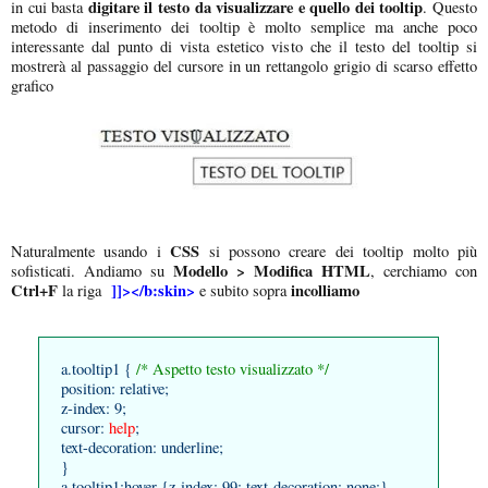
digitare il testo da visualizzare e quello dei tooltip
in cui basta
. Questo
metodo di inserimento dei tooltip è molto semplice ma anche poco
interessante dal punto di vista estetico visto che il testo del tooltip si
mostrerà al passaggio del cursore in un rettangolo grigio di scarso effetto
grafico
CSS
Naturalmente usando i
si possono creare dei tooltip molto più
Modello > Modifica HTML
sofisticati. Andiamo su
, cerchiamo con
Ctrl+F
]]></b:skin>
incolliamo
la riga
e subito sopra
a.tooltip1 {
/* Aspetto testo visualizzato */
position: relative;
z-index: 9;
cursor:
help
;
text-decoration: underline;
}
a.tooltip1:hover {z-index: 99; text-decoration: none;}