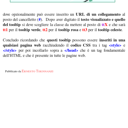
URL di un collegamento
dove opzionalmente può essere inserito un
al
#
testo visualizzato e quello
posto del cancelletto (
)
. Dopo aver digitato il
del tooltip
tt
X
si deve scegliere la classe da mettere al posto di
e che sarà
tt1
tooltip verde
tt2
tooltip rosa
tt3
tooltip celeste
per il
,
per il
e
per il
.
questi tooltip
inseriti in una
Concludo ricordando che
possono essere
qualsiasi pagina web
codice CSS
<style>
racchiudendo il
tra i tag
e
</style>
</head>
per poi incollarlo sopra a
che è un tag fondamentale
dell'HTML e che è presente in tutte le pagine web.
Ernesto Tirinnanzi
Pubblicato da