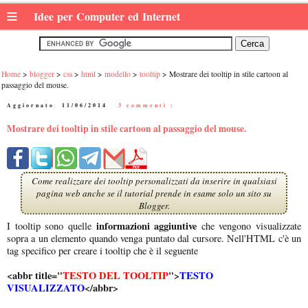
≡
Idee per Computer ed Internet
Home
blogger
css
html
modello
tooltip
Mostrare dei tooltip in stile cartoon al
passaggio del mouse.
Aggiornato:
11/06/2014
|
3 commenti :
Mostrare dei tooltip in stile cartoon al passaggio del mouse.
Come realizzare dei tooltip personalizzati da inserire in qualsiasi
pagina web anche se il tutorial prende in esame solo un sito su
Blogger.
informazioni aggiuntive
I tooltip sono quelle
che vengono visualizzate
sopra a un elemento quando venga puntato dal cursore. Nell'HTML c'è un
tag specifico per creare i tooltip che è il seguente
<abbr title="
TESTO DEL TOOLTIP
">
TESTO
VISUALIZZATO
</abbr>