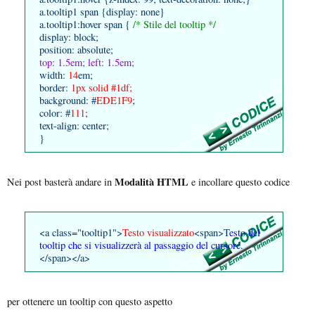
a.tooltip1 span {display: none}
a.tooltip1:hover span {
/* Stile del tooltip */
display: block;
position: absolute;
top: 1.5em; left: 1.5em;
width:
14
em;
border:
1px solid #1df;
background: #
EDE1F9
;
color: #
111
;
text-align: center;
}
Modalità HTML
Nei post basterà andare in
e incollare questo codice
<a class="tooltip1">
Testo visualizzato
<span>T
esto del
tooltip che si visualizzerà al passaggio del cursore
.
</span></a>
per ottenere un tooltip con questo aspetto