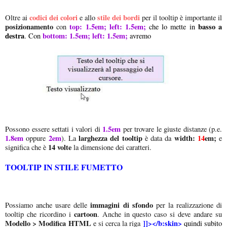
codici dei colori
stile dei bordi
Oltre ai
e allo
per il tooltip è importante il
posizionamento
top: 1.5em; left: 1.5em;
basso a
con
che lo mette in
destra
bottom: 1.5em; left: 1.5em;
. Con
avremo
1.5em
Possono essere settati i valori di
per trovare le giuste distanze (p.e.
1.8em
2em
larghezza del tooltip
width:
14
em;
oppure
). La
è data da
e
14 volte
significa che è
la dimensione dei caratteri.
TOOLTIP IN STILE FUMETTO
immagini di sfondo
Possiamo anche usare delle
per la realizzazione di
cartoon
tooltip che ricordino i
. Anche in questo caso si deve andare su
Modello > Modifica HTML
]]></b:skin>
e si cerca la riga
quindi subito