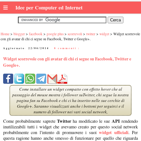
≡
Idee per Computer ed Internet
Home
blogger
facebook
google plus
scorrevoli
twitter
widget
Widget scorrevole
con gli avatar di chi ci segue su Facebook, Twitter e Google+.
Aggiornato:
22/06/2014
|
8 commenti :
Widget scorrevole con gli avatar di chi ci segue su Facebook, Twitter e
Google+.
Come installare un widget compatto con effetto hover che al
passaggio del mouse mostra i follower suTwitter, chi segue la nostra
pagina fan su Facebook e chi ci ha inserito nelle sue cerchie di
Google+. Saranno visualizzati anche i bottoni per seguirci e il
numero di follower nei vari social network,
Twitter
API
Come probabilmente saprete
ha modificato le sue
rendendo
inutilizzabili tutti i widget che avevamo creato per questo social network
widget ufficiali
probabilmente con l'intento di promuovere i suoi
. Per
questa ragione hanno anche smesso di funzionare per quello che riguarda