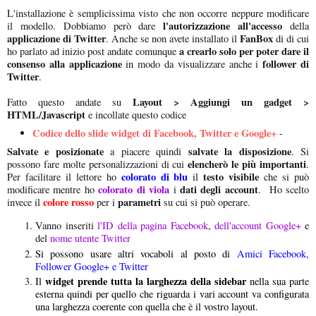
L'installazione è semplicissima visto che non occorre neppure modificare
l'autorizzazione all'accesso
il modello. Dobbiamo però dare
della
applicazione di Twitter
FanBox
. Anche se non avete installato il
di di cui
a crearlo solo per poter dare il
ho parlato ad inizio post andate comunque
consenso alla applicazione
follower di
in modo da visualizzare anche i
Twitter
.
Layout > Aggiungi un gadget >
Fatto questo andate su
HTML/Javascript
e incollate questo codice
Codice dello slide widget di Facebook, Twitter e Google+
-
Salvate e posizionate
salvate la disposizione
a piacere quindi
. Si
elencherò le più importanti
possono fare molte personalizzazioni di cui
.
colorato di blu
testo visibile
Per facilitare il lettore ho
il
che si può
colorato di viola
dati degli account
modificare mentre ho
i
. Ho scelto
colore rosso
parametri
invece il
per i
su cui si può operare.
Vanno inseriti
l'ID della pagina Facebook
,
dell'account Google+
e
del
nome utente Twitter
Si possono usare altri vocaboli al posto di
Amici Facebook,
Follower Google+ e Twitter
widget prende tutta la larghezza della sidebar
Il
nella sua parte
esterna quindi per quello che riguarda i vari account va configurata
una larghezza coerente con quella che è il vostro layout.