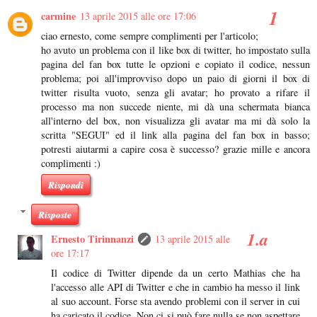
carmine
13 aprile 2015 alle ore 17:06
ciao ernesto, come sempre complimenti per l'articolo;
ho avuto un problema con il like box di twitter, ho impostato sulla
pagina del fan box tutte le opzioni e copiato il codice, nessun
problema; poi all'improvviso dopo un paio di giorni il box di
twitter risulta vuoto, senza gli avatar; ho provato a rifare il
processo ma non succede niente, mi dà una schermata bianca
all'interno del box, non visualizza gli avatar ma mi dà solo la
scritta "SEGUI" ed il link alla pagina del fan box in basso;
potresti aiutarmi a capire cosa è successo? grazie mille e ancora
complimenti :)
Rispondi
Risposte
Ernesto Tirinnanzi
13 aprile 2015 alle
ore 17:17
Il codice di Twitter dipende da un certo Mathias che ha
l'accesso alle API di Twitter e che in cambio ha messo il link
al suo account. Forse sta avendo problemi con il server in cui
ha caricato il codice. Non ci si può fare nulla se non aspettare