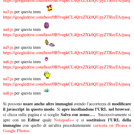
https://googledrive.com/host/0B5vupkCL4QrxZXk0QUpyZTRreTA/pasq
ua3.js
per questa imm
https://googledrive.com/host/0B5vupkCL4QrxZXk0QUpyZTRreTA/pasq
ua4.js
per questa imm
https://googledrive.com/host/0B5vupkCL4QrxZXk0QUpyZTRreTA/pasq
ua5.js
per questa imm
https://googledrive.com/host/0B5vupkCL4QrxZXk0QUpyZTRreTA/pasq
ua6.js
per questa imm
https://googledrive.com/host/0B5vupkCL4QrxZXk0QUpyZTRreTA/pasq
ua7.js
per questa imm
https://googledrive.com/host/0B5vupkCL4QrxZXk0QUpyZTRreTA/pasq
ua8.js
per questa imm
usare anche altre immagini
modificare
Si possono
avendo l'accortezza di
il javascript in questo modo
apre incollandone l'URL nel browser
. Si
,
Salva con nome….
si clicca sulla pagina e si sceglie
Successivamente si
Editor
Notepad++
sostituisce l'URL della
apre con un
quale
e si
immagine
caricata su Picasa o
con quello di un'altra precedentemente
Google Photos
.