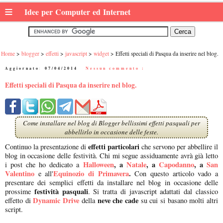
≡
Idee per Computer ed Internet
Home
blogger
effetti
javascript
widget
Effetti speciali di Pasqua da inserire nel blog.
Aggiornato:
07/04/2014
|
Nessun commento :
Effetti speciali di Pasqua da inserire nel blog.
Come installare nel blog di Blogger bellissimi effetti pasquali per
abbellirlo in occasione delle feste.
effetti particolari
Continuo la presentazione di
che servono per abbellire il
blog in occasione delle festività. Chi mi segue assiduamente avrà già letto
Halloween
, a
Natale
, a
Capodanno
, a
San
i post che ho dedicato a
Valentino
Equinozio di Primavera
.
e all'
Con questo articolo vado a
presentare dei semplici effetti da installare nel blog in occasione delle
festività pasquali
prossime
. Si tratta di javascript adattati dal classico
Dynamic Drive
neve che cade
effetto di
della
su cui si basano molti altri
script.