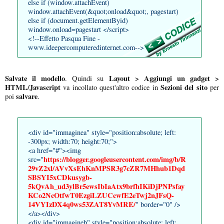
else if (window.attachEvent)
window.attachEvent(&quot;onload&quot;, pagestart)
else if (document.getElementByid)
window.onload=pagestart </script>
<!--Effetto Pasqua Fine -
www.ideepercomputeredinternet.com-->
Salvate il modello
Layout > Aggiungi un gadget >
. Quindi su
HTML/Javascript
Sezioni del sito
va incollato quest'altro codice in
per
salvare
poi
.
<div id="immaginea" style="position:absolute; left:
-300px; width:70; height:70;">
<a href="#"><img
https://blogger.googleusercontent.com/img/b/R
src="
29vZ2xl/AVvXsEhKnMPSR3g7cZR7MHhub1Dqd
SBSYI5xCDkusygb-
5kQvAh_ud3ylBr5ewsIbIaAtx9brfhIKiDjPNPsfay
KCo2NcOtfwT0EzgiLZUCcwfE2eTwj2nJFsQ-
14VYIzDX4q0ws53ZAT8YvMRE/
" border="0" />
</a></div>
<div id="immagineb" style="position:absolute; left: