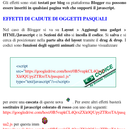
testati per blog
Blogger
possono
Gli effetti sono stati
su piattaforma
ma
essere inseriti in qualsiasi pagina web che supporti il javascript.
EFFETTI DI CADUTE DI OGGETTI PASQUALI
Layout > Aggiungi una gadget >
Nel caso di Blogger si va su
HTML/Javascript
Sezioni del sito
incolla il codice
salva
e in
si
. Si
e si
parte alta del layout
drag & drop
cerca di posizionare nella
tramite il
. I
funzioni degli oggetti animati
codici sono
che vogliamo visualizzare
<script
src="
https://googledrive.com/host/0B5vupkCL4QrxZ
Xk0QUpyZTRreTA/pasqua1.js
"
type="text/javascript"/></script>
cascata
per avere una
di queste uova
. Per avere altri effetti basterà
sostituire il javascript colorato di rosso
con uno dei seguenti:
https://googledrive.com/host/0B5vupkCL4QrxZXk0QUpyZTRreTA/pasq
ua2.js
per questa imm