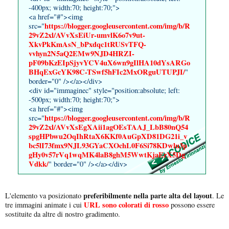
-400px; width:70; height:70;">
<a href="#"><img
https://blogger.googleusercontent.com/img/b/R
src="
29vZ2xl/AVvXsEiUr-umvlK6o7v9ut-
XkvPkKmAsN_bPxdqc1tRUSvTFQ-
vvhyn2N5aQ2EMw9NJD4HRZI-
pF09bKzEIpSjyvYCV4uX6wn9gIlHA10dYsARGo
BHqExGcYK98C-TSwf5hFIc2MxORguUTUPJI/
"
border="0" /></a></div>
<div id="immaginec" style="position:absolute; left:
-500px; width:70; height:70;">
<a href="#"><img
https://blogger.googleusercontent.com/img/b/R
src="
29vZ2xl/AVvXsEgXAii1agOEsTAAJ_LbB80nQ54
spgHPbwu2OqIhRtaX6KKf0AuGpXD81DG21i_v
bc5lI73fmx9NJL93GYaCXOchL0F6Si78KDwlu3p
gHy0v57rVq1wqMK4laB8ghM5WwtKjaErX5Dg
Vdkk/
" border="0" /></a></div>
preferibilmente nella parte alta del layout
L'elemento va posizionato
. Le
URL sono colorati di rosso
tre immagini animate i cui
possono essere
sostituite da altre di nostro gradimento.