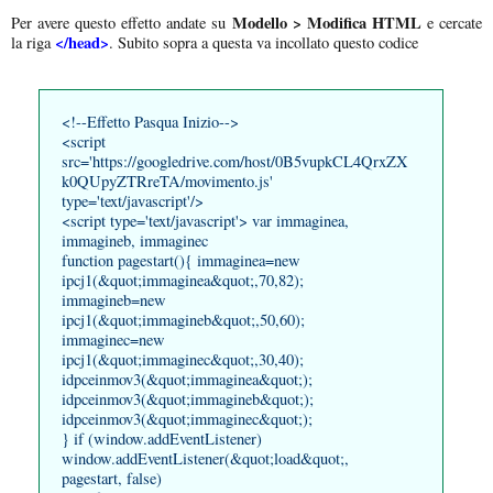
Modello > Modifica HTML
Per avere questo effetto andate su
e cercate
</head>
la riga
. Subito sopra a questa va incollato questo codice
<!--Effetto Pasqua Inizio-->
<script
src='https://googledrive.com/host/0B5vupkCL4QrxZX
k0QUpyZTRreTA/movimento.js'
type='text/javascript'/>
<script type='text/javascript'> var immaginea,
immagineb, immaginec
function pagestart(){ immaginea=new
ipcj1(&quot;immaginea&quot;,70,82);
immagineb=new
ipcj1(&quot;immagineb&quot;,50,60);
immaginec=new
ipcj1(&quot;immaginec&quot;,30,40);
idpceinmov3(&quot;immaginea&quot;);
idpceinmov3(&quot;immagineb&quot;);
idpceinmov3(&quot;immaginec&quot;);
} if (window.addEventListener)
window.addEventListener(&quot;load&quot;,
pagestart, false)