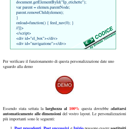
document.getElementById("Ip_etichette");
var parent = elemen.parentNode;
parent.removeChild(elemen);
}
onload=function() { feed_nav(0); }
//]]>
</script>
<div id="el_box"></div>
<div id="navigazione"></div>
Per verificare il funzionamento di questa personalizzazione date uno
sguardo alla demo
larghezza al
100%
dattarsi
Essendo stata settata la
questa dovrebbe a
automaticamente alle dimensioni
del vostro layout. Le personalizzazioni
più importanti sono le seguenti:
Post precedenti, Post successivi
Inizio
sostituiti
e
possono essere