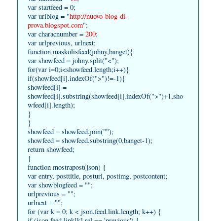
var startfeed = 0;
var urlblog = "
http://nuovo-blog-di-
prova.blogspot.com
";
var characnumber =
200
;
var urlprevious, urlnext;
function maskolisfeed(johny,banget){
var showfeed = johny.split("<");
for(var i=0;i<showfeed.length;i++){
if(showfeed[i].indexOf(">")!=-1){
showfeed[i] =
showfeed[i].substring(showfeed[i].indexOf(">")+1,sho
wfeed[i].length);
}
}
showfeed = showfeed.join("");
showfeed = showfeed.substring(0,banget-1);
return showfeed;
}
function mostrapost(json) {
var entry, posttitle, posturl, postimg, postcontent;
var showblogfeed = "";
urlprevious = "";
urlnext = "";
for (var k = 0; k < json.feed.link.length; k++) {
if (json.feed.link[k].rel == 'previous') {