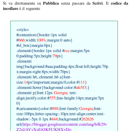
Pubblica
Scrivi
codice da
Si va direttamente su
senza passare da
. Il
incollare
è il seguente
<style>
#contenitore{border:1px solid
#
666
;width:
100%
;margin:0 auto}
#el_box{margin:0px}
.elementi{border:1px solid #
ccc
;margin:5px
0;padding:5px;height:
79
px}
.elementi
img{background:#aaa;padding:4px;float:left;height:70p
x;margin-right:8px;width:70px}
.elementi h6,.elementi h6 a{font-
size:
14
px!important;margin:0;color:#
111
}
.elementi:hover{background-color:#
afe5f3
;}
.elementi p{font:12px
Georgia
; text-
align:justify;color:#
555
;line-height:14px;margin:5px
0}
#caricamento{color:#
888
;font-family:
Georgia
;font-
size:100px;letter-spacing:-10px;text-align:center;text-
shadow:-5px 0 1px #
444
;background:#
262626
url(
https://blogger.googleusercontent.com/img/b/R29v
Z2xl/AVvXsEiOKFUKHXvDe-