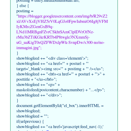
postimg = entry.media$thumbnail.url;
} else {
postimg =
"
https://blogger.googleusercontent.com/img/b/R29vZ2
xl/AVvXsEjVHZ5rV0LqGJo0FpwIubmiO6Ig8jVFM
IyKMrcZGenGxB9q-
LNd1lMRBgnFZvrCSkhtSAmClplDVrOfNz-
rMu3bZTiKGkrKRTb4P8twgle3NXmmSj-
uG_uaKigT0sQZFWDxlpWk-SvnpDw/s300-no/no-
immagini.jpg";
}
showblogfeed += "<div class='elementi'>";
showblogfeed += "<a href='" + posturl + "'
target='_blank'><img src='" + postimg + "' /></a>";
showblogfeed += "<h6><a href='" + posturl + "'>" +
posttitle + "</a></h6>";
showblogfeed += "<p>" +
maskolisfeed(postcontent,characnumber) + "...</p>";
showblogfeed += "</div>";
}
document.getElementById("el_box").innerHTML =
showblogfeed;
showblogfeed = "";
if(urlprevious) {
showblogfeed += "<a href='javascript:feed_nav(-1);'