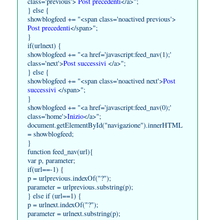
class='previous'>
Post precedenti
</a>";
} else {
showblogfeed += "<span class='noactived previous'>
Post precedenti
</span>";
}
if(urlnext) {
showblogfeed += "<a href='javascript:feed_nav(1);'
class='next'>
Post successivi
</a>";
} else {
showblogfeed += "<span class='noactived next'>
Post
successivi
</span>";
}
showblogfeed += "<a href='javascript:feed_nav(0);'
class='home'>
Inizio
</a>";
document.getElementById("navigazione").innerHTML
= showblogfeed;
}
function feed_nav(url){
var p, parameter;
if(url==-1) {
p = urlprevious.indexOf("?");
parameter = urlprevious.substring(p);
} else if (url==1) {
p = urlnext.indexOf("?");
parameter = urlnext.substring(p);