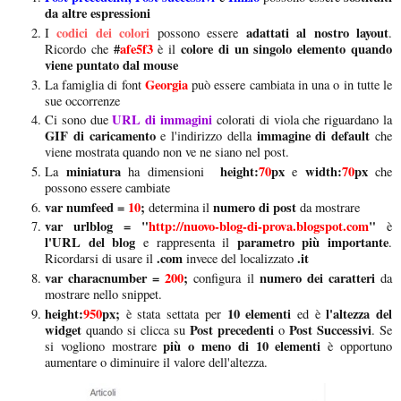
da altre espressioni
codici dei colori
adattati al nostro layout
I
possono essere
.
#
afe5f3
colore di un singolo elemento quando
Ricordo che
è il
viene puntato dal mouse
Georgia
La famiglia di font
può essere cambiata in una o in tutte le
sue occorrenze
URL di immagini
Ci sono due
colorati di viola che riguardano la
GIF di caricamento
immagine di default
e l'indirizzo della
che
viene mostrata quando non ve ne siano nel post.
miniatura
height:
70
px
width:
70
px
La
ha dimensioni
e
che
possono essere cambiate
var numfeed =
10
;
numero di post
determina il
da mostrare
var urlblog = "
http://nuovo-blog-di-prova.blogspot.com
"
è
l'URL del blog
parametro più importante
e rappresenta il
.
.com
.it
Ricordarsi di usare il
invece del localizzato
var characnumber =
200
;
numero dei caratteri
configura il
da
mostrare nello snippet.
height:
950
px;
10 elementi
l'altezza del
è stata settata per
ed è
widget
Post precedenti
Post Successivi
quando si clicca su
o
. Se
più o meno di 10 elementi
si vogliono mostrare
è opportuno
aumentare o diminuire il valore dell'altezza.