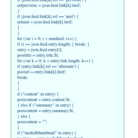
urlprevious = json.feed.link[k].href;
}
if (json.feed.link[k].rel == 'next') {
urlnext = json.feed.link[k].href;
}
}
for (var i = 0; i < numfeed; i++) {
if (i == json.feed.entry.length) { break; }
entry = json.feed.entry[i];
posttitle = entry.title.$t;
for (var k = 0; k < entry.link.length; k++) {
if (entry.link[k].rel == 'alternate') {
posturl = entry.link[k].href;
break;
}
}
if ("content" in entry) {
postcontent = entry.content.$t;
} else if ("summary" in entry) {
postcontent = entry.summary.$t;
} else {
postcontent = "";
}
if ("media$thumbnail" in entry) {