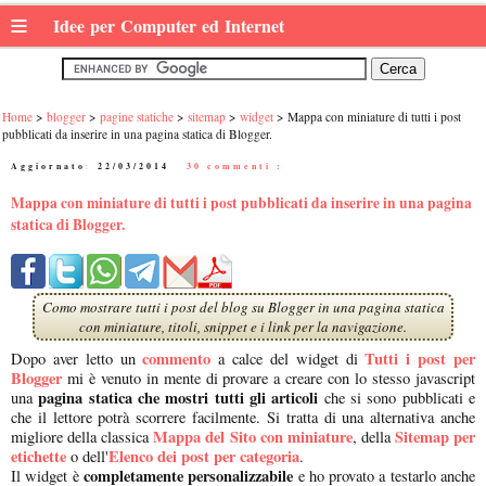
≡
Idee per Computer ed Internet
Home
blogger
pagine statiche
sitemap
widget
Mappa con miniature di tutti i post
pubblicati da inserire in una pagina statica di Blogger.
Aggiornato:
22/03/2014
|
30 commenti :
Mappa con miniature di tutti i post pubblicati da inserire in una pagina
statica di Blogger.
Como mostrare tutti i post del blog su Blogger in una pagina statica
con miniature, titoli, snippet e i link per la navigazione.
commento
Tutti i post per
Dopo aver letto un
a calce del widget di
Blogger
mi è venuto in mente di provare a creare con lo stesso javascript
pagina statica che mostri tutti gli articoli
una
che si sono pubblicati e
che il lettore potrà scorrere facilmente. Si tratta di una alternativa anche
Mappa del Sito con miniature
Sitemap per
migliore della classica
, della
etichette
Elenco dei post per categoria
o dell'
.
completamente personalizzabile
Il widget è
e ho provato a testarlo anche