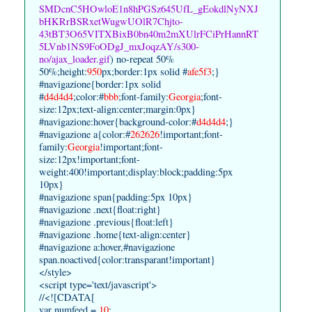
SMDcnC5HOwloE1n8hPGSz645UfL_gEokdlNyNXJ
bHKRrBSRxetWugwUOlR7Chjto-
43tBT3O65VITXBixB0bn40m2mXUlrFCiPrHannRT
5LVnb1NS9FoODgJ_mxJoqzAY/s300-
no/ajax_loader.gif
) no-repeat 50%
50%;height:
950
px;border:1px solid #
afe5f3
;}
#navigazione{border:1px solid
#
d4d4d4
;color:#
bbb
;font-family:
Georgia
;font-
size:12px;text-align:center;margin:0px}
#navigazione:hover{background-color:#
d4d4d4
;}
#navigazione a{color:#
262626
!important;font-
family:
Georgia
!important;font-
size:12px!important;font-
weight:400!important;display:block;padding:5px
10px}
#navigazione span{padding:5px 10px}
#navigazione .next{float:right}
#navigazione .previous{float:left}
#navigazione .home{text-align:center}
#navigazione a:hover,#navigazione
span.noactived{color:transparant!important}
</style>
<script type='text/javascript'>
//<![CDATA[
var numfeed =
10
;