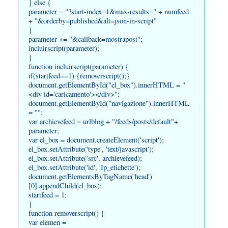
} else {
parameter = "?start-index=1&max-results=" + numfeed
+ "&orderby=published&alt=json-in-script"
}
parameter += "&callback=mostrapost";
incluirscript(parameter);
}
function incluirscript(parameter) {
if(startfeed==1) {removerscript();}
document.getElementById("el_box").innerHTML = "
<div id='caricamento'></div>";
document.getElementById("navigazione").innerHTML
= "";
var archievefeed = urlblog + "/feeds/posts/default"+
parameter;
var el_box = document.createElement('script');
el_box.setAttribute('type', 'text/javascript');
el_box.setAttribute('src', archievefeed);
el_box.setAttribute('id', 'Ip_etichette');
document.getElementsByTagName('head')
[0].appendChild(el_box);
startfeed = 1;
}
function removerscript() {
var elemen =