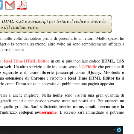
HTML, CSS e Javascript per testare il codice e avere la
 del risultato visivo.
e molte volte del codice prima di presentarlo ai lettori. Molto spesso ho
dget o la personalizzazione, altre volte mi sono semplicemente affidato a
e correttamente.
Real Time HTML Editor
HTML, CSS
il
in cui si può incollare codice
na web
JsFiddle
. Un altro servizio utile in questo senso è
che permette di
e separate
librerie javascript
JQuery, Mootools o
e di usare
come
estensione di Chrome
Real Time HTML Editor
 una
e rispetto a
ha il
Demo
arlo come
senza la necessità di pubblicare una pagina apposita.
home
ersi è anche migliore. Nella
sono visibili una gran quantità di
 grandi spunti e che possono essere usate nei nostri siti. Per ottenere un
nome, email, username e la
e quello gratuito. Sarà sufficiente inserire
codepen.io/
username
.
ll'indirizzo
L'accesso sarà immediato e potremo