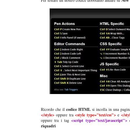
New
Per testare un nostro codice dobbiamo andare su
codice HTML
Ricordo che il
si incolla in una pagi
</style>
<style type="text/css">
</sty
oppure tra
e
<script type="text/javascript">
oppure tra i tag
riquadri