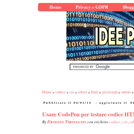
Home
Privacy e GDPR
Blogg
Home
codice
css
editor
html
javascript
online
Pubblicato il 04/01/14
- aggiornato il
0
Usare CodePen per testare codice HT
Ernesto Tirinnanzi
By
con etichette
codice
,
css
,
ed