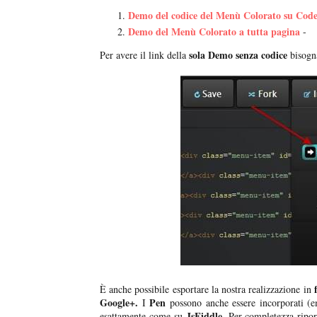
Demo del codice del Menù Colorato su Cod
Demo del Menù Colorato a tutta pagina
-
sola Demo senza codice
Per avere il link della
bisogna
È anche possibile esportare la nostra realizzazione in
Google+.
Pen
I
possono anche essere incorporati (e
JsFiddle
esattamente come su
. Per completezza ripor