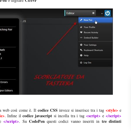
 Pen
Ctrl+P
o digitare
codice CSS
<style>
na web così come è. Il
invece si inserisce tra i tag
e
le>
codice javascript
<script>
</script>
. Infine il
si incolla tra i tag
e
</script>
CodePen
tre distinti
e
. Su
questi codici vanno inseriti in