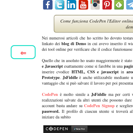
Come funziona CodePen l'Editor online 
demo
Nei numerosi articoli che ho scritto ho dovuto testar
blog di Demo
linkato dei
in cui avevo inserito il wi
dei tool online per verificare che il codice funzionass
⇐
Quello che in assoluto ho usato maggiormente è stato 
e Javascript
pagi
esattamente come si farebbe in una
HTML, CSS e javascript
are
inserire cvodice
in
Prototype
JsFiddle
.
è anche utilizzabile mediante
vantaggio che si può salvare il lavoro per poi present
CodePen
JsFiddle
è molto simile a
ma per certi v
realizzazioni salvate da altri utenti che possono dare
CodePen Signup
account basta andare su
e sceglier
password.
Il profilo di ciascun utente si troverà a
iniziare da subito