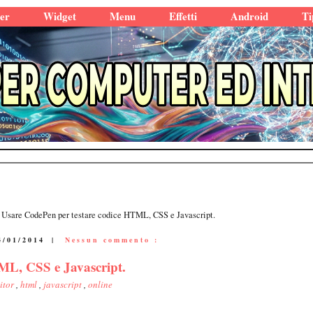
er
Widget
Menu
Effetti
Android
Ti
Usare CodePen per testare codice HTML, CSS e Javascript.
4/01/2014
|
Nessun commento :
ML, CSS e Javascript.
itor
,
html
,
javascript
,
online