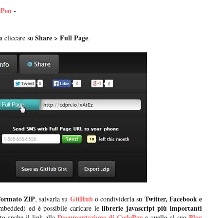
ePen
-
Share > Full Page
 cliccare su
.
formato ZIP
GitHub
Twitter, Facebook e
, salvarla su
o condividerla su
librerie javascript più importanti
mbedded) ed è possibile caricare le
Documentazione di CodePen
Blog
to anche il link alla
e quello al suo