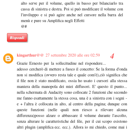
alto serve per il volume, quello in basso per bilanciarlo tra
cassa di sinistra e destra. Poi si può modificare il volume con
l'inviluppo e si può agire anche nel cursore nella barra del
menù e pure su Amplifica negli Effetti
@#
Rispondi
kingarthur@@
27 settembre 2020 alle ore 02:59
Grazie Ernesto per la sollecitudine nel rispondere...
adesso cercherò di mettere a fuoco il concetto: Se la forma d'onda
non si modifica (ovvero resta tale e quale com'è),ciò significa che
il file non è stato modificato, ossia ho usato i cursori alla stessa
maniera della manopola dei miei diffusori. E' questo il punto...
nella schermata di Audacity sono collocate 2 funzioni che secondo
me fanno esattamente la stessa cosa, una è a sinistra con i segni -
e + l'altra è collocata in alto, al centro della pagina; dunque con
queste funzioni (nelle quali non riesco a rilevare alcuna
differenza)posso alzare o abbassare il volume durante l'ascolto,
senza alterare le caratteristiche del file, per il cui scopo esistono
altri plugin (amplifica ecc. ecc.). Allora io mi chiedo, come mai i