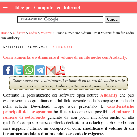
≡
Idee per Computer ed Internet
Home
audacity
audio
volume
Come aumentare o diminuire il volume di un file audio
con Audacity.
Aggiornato:
02/09/2016
|
7 commenti :
Come aumentare o diminuire il volume di un file audio con Audacity.
Come aumentare o diminuire il volume di un intero file audio o solo
di una sua parte con Audacity attraverso 4 metodi diversi.
Audacity
Continuo la presentazione del software open source
che può
essere scaricato gratuitamente dal link presente nella homepage o andando
Download
caratteristiche
nella scheda
. Dopo aver presentato le
principali del programma
eliminare il
ho illustrato come sia possibile
rumore di sottofondo
generato da non pochi microfoni anche di alta
Audacity,
qualità. Con questo nuovo articolo dedicato a
e che credo non
modificare il volume di un
sarà neppure l'ultimo, mi occuperò di come
file aumentandolo o diminuendolo secondo le esigenze.