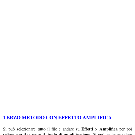
TERZO METODO CON EFFETTO AMPLIFICA
Effetti > Amplifica
Si può selezionare tutto il file e andare su
per poi
con il cursore il livello di amplificazione.
settare
Si può anche ascoltare