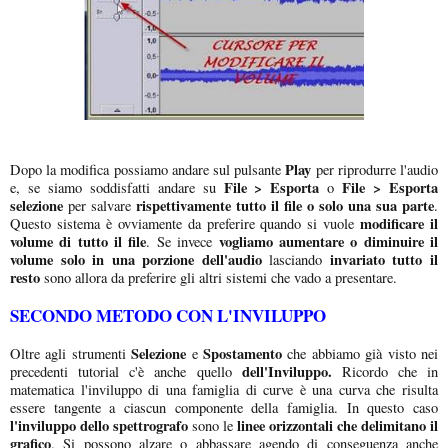
Play
Dopo la modifica possiamo andare sul pulsante
per riprodurre l'audio
File > Esporta
File > Esporta
e, se siamo soddisfatti andare su
o
selezione
rispettivamente tutto il file o solo una sua parte
per salvare
.
modificare il
Questo sistema è ovviamente da preferire quando si vuole
volume di tutto il file
vogliamo aumentare o diminuire il
. Se invece
volume solo in una porzione dell'audio
invariato tutto il
lasciando
resto
sono allora da preferire gli altri sistemi che vado a presentare.
SECONDO METODO CON L'INVILUPPO
Selezione
Spostamento
Oltre agli strumenti
e
che abbiamo già visto nei
dell'Inviluppo.
precedenti tutorial c'è anche quello
Ricordo che in
matematica l'inviluppo di una famiglia di curve è una curva che risulta
essere tangente a ciascun componente della famiglia. In questo caso
l'inviluppo dello spettrografo
linee orizzontali che delimitano il
sono le
grafico
. Si possono alzare o abbassare agendo di conseguenza anche